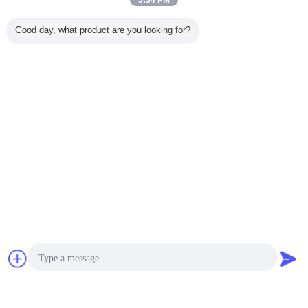
5:34 PM
Good day, what product are you looking for?
2025-07-18
गर्म फिनिश्ड और कोल्ड फिनिश्ड ट्यूब के बीच क्या अंतर है?
2025-07-11
हीट एक्सचेंजर के लिए सबसे अच्छी पाइप कौन सी है?
2025-07-04
गर्म लुढ़का हुआ और ठंडा खींचा हुआ पाइप में क्या अंतर है?
चैट
एक बोली का अनुरोध
2025-06-27
एक ठंडी खींची सीमलेस ट्यूब क्या है?