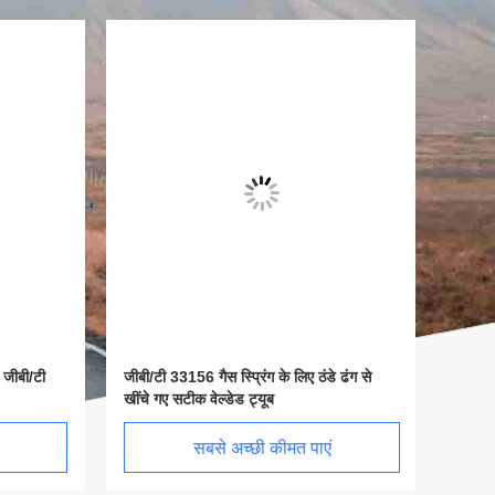
बी/टी
जीबी/टी 33156 गैस स्प्रिंग के लिए ठंडे ढंग से
GB/T 313
खींचे गए सटीक वेल्डेड ट्यूब
ठंडे लुढ़क
सबसे अच्छी कीमत पाएं