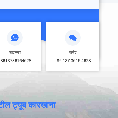
व्हाट्सएप
वीचैट
+8613736164628
+86 137 3616 4628
स्टील ट्यूब कारखाना