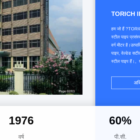
TORICH 
हम जो हैं ?TORIC
स्टील पाइप प्रसं
वर्ग मीटर है।उत्पा
पाइप, वेल्डेड सट
स्टील पाइप हैं।。
भागों के साथ-साथ अ
करती है।हमारी ता
अधि
1997
60
%
वर्ष
पी.सी.