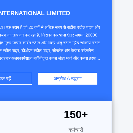
INTERNATIONAL LIMITED
H एक उद्यम है जो 20 वर्षों से अधिक समय से सटीक स्टील पाइप और
स्करण का उत्पादन कर रहा है, जिसका कारखाना क्षेत्र लगभग 20000
दित मुख्य उत्पाद कार्बन स्टील और मिश्र धातु स्टील ग्रेड सीमलेस स्टील
ीक स्टील पाइप, डीओएम स्टील पाइप, सीमलेस और वेल्डेड स्टेनलेस
एराहमाराअलगकार्यशाला मशीनीकृत कच्चा लोहा भागों और कच्चा इस्पात
नुकूलित परिशुद्धता भागों और कठिन परिशुद्धता भागों का भी उत्पादन
कत एक ...
क पढ़ें
अनुरोध A उद्धरण
150
+
कर्मचारी