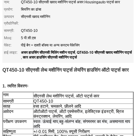
नाम:
QT450-10 सीएनसी खराद मशीनिंग पार्ट्स असर Housingauto पार्ट्स कार
प्रयोग:
बियरिंग का ढांचा
उत्पादन
सीएनसी खराद मशीनिंग
प्रौद्योगिकी:
सामग्री:
QT450-10
Moq:
5 पी.सी.एस
पैकेट:
पीई बैग + दफ़्ती बॉक्स या अन्य कस्टम पैकेजिंग
असर हाउसिंग सीएनसी मिलिंग मशीन पार्ट्स
QT450-10 सीएनसी खराद मशीनिंग पार्ट्स
हाई लाइट:
,
कार असर हाउसिंग सीएनसी मशीनिंग पार्ट्स
,
QT450-10 सीएनसी लेथ मशीनिंग पार्ट्स लेयरिंग हाउसिंग ऑटो पार्ट्स कार
1. त्वरित विवरणः
नाम
सीएनसी लेथ मशीनिंग पार्ट्स, ऑटो पार्ट्स कार
सामग्री
QT450-10
सतह
वसा हटाने, चमकाने, छीलने आदि
आवेदन
ऑटो
ऑटो पार्ट्स, ऑटो एक्सेसरीज, इलेक्ट्रिक इंडस्ट्री, ब्रिज
कंस्ट्रक्शन, लेयरिंग, आदि
परीक्षण उपकरण
स्वतः ऊंचाई माप;बहु-संलग्न बांह; संगमरमर का मंच; असमानता माप
आदि
सहिष्णुता
+/-0.01 मिमी, 100% क्यूसी निरीक्षण