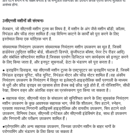
और पैटर्न बनाने में भी सक्षम बनाता है जो मैन्युअल तकनीकों का उपयोग करके प्राप्त करना मुश्किल या 
असंभव होगा.
3सीएनसी मशीनों की संरचनाः
मेजबान, जो सीएनसी मशीन टूल्स का विषय है, में मशीन के अंग जैसे मशीन बॉडी, कॉलम,
स्पिंडल और फीड तंत्र शामिल हैं।यह विभिन्न काटने के कार्यों को पूरा करने के लिए
इस्तेमाल किया एक यांत्रिक भाग है.
संख्यात्मक नियंत्रण उपकरण संख्यात्मक नियंत्रण मशीन उपकरण का मूल है, जिसमें
हार्डवेयर (मुद्रित सर्किट बोर्ड, सीआरटी डिस्प्ले, कुंजीपटल बॉक्स, पेपर टेप रीडर आदि)
और संबंधित सॉफ्टवेयर शामिल है,जिसका प्रयोग डिजिटल भाग कार्यक्रम को इनपुट करने
के लिए किया जाता है, और इनपुट सूचनाओं, डेटा के भंडारण को पूरा करता है।
● ड्राइविंग डिवाइस, यह सीएनसी मशीन टूल्स के एक्ट्यूएटर का ड्राइविंग घटक है, जिसमें
स्पिंडल ड्राइव यूनिट, फीड यूनिट, स्पिंडल मोटर और फीड मोटर शामिल हैं।वह अंकीय
नियंत्रण उपकरण के नियंत्रण में विद्युत या इलेक्ट्रो-हाइड्रोलिक सर्वो प्रणाली के माध्यम
से धुरी और फ़ीड ड्राइव का एहसास होता हैजब कई फ़ीड जुड़े होते हैं, तो पोजिशनिंग, सीधी
रेखा, विमान वक्र और अंतरिक्ष वक्र का प्रसंस्करण पूरा किया जा सकता है।
● सहायक यंत्र, सीएनसी यंत्र के संचालन को सुनिश्चित करने के लिए सूचकांक नियंत्रण
मशीन उपकरण के कुछ आवश्यक सहायक भाग, जैसे कि शीतलन, चिप हटाने, स्नेहन,
प्रकाश व्यवस्था,निगरानी आदिइसमें हाइड्रोलिक और वायवीय उपकरण, चिप हटाने वाले
उपकरण, विनिमय टेबल, सीएनसी टर्नटेबल और सीएनसी इंडेक्सिंग हेड, साथ ही उपकरण
और निगरानी और परीक्षण उपकरण शामिल हैं।
●प्रोग्रामिंग और अन्य सहायक उपकरण, जिनका उपयोग मशीन के बाहर भागों के
प्रोग्रामिंग और भंडारण के लिए किया जा सकता है