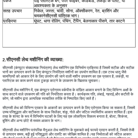
पैकेज
पीई प्लास्टिक बैग, पेपर फाइबर, कार्डबोर्ड, लकड़ी के पैलेट, या
आवश्यकता के अनुसार
सतह उपचार
निकेल, जस्ता, चांदी, सोना, ऑक्सीकरण, रेत, ब्रशिंग और
चमकाने
सीएनसी यांत्रिक भाग।
प्रक्रिया
घूंघट, धागा रोलिंग, पंचिंग, टैपिंग, बेलनाकार पीसने, तार काटने
सीएनसी लेथ मशीनिंग की व्याख्या
2.
:
सीएनसी (कंप्यूटर संख्यात्मक नियंत्रण) लेथ मशीनिंग एक विनिर्माण प्रक्रिया है जिसमें सटीक और सटीक 
भागों का उत्पादन करने के लिए कंप्यूटर नियंत्रित मशीनों का उपयोग शामिल है।एक टरथ धातु जैसे 
सामग्रियों को आकार देने के लिए उपयोग की जाने वाली मशीन उपकरण का एक प्रकार है, लकड़ी, या 
प्लास्टिक का काम करने वाला टुकड़ा काटने के उपकरण के खिलाफ घुमाकर।
सीएनसी लेथ मशीनिंग में, एक कंप्यूटर प्रोग्राम वर्कपीस के वांछित आकार बनाने के लिए विभिन्न अक्षों के 
साथ काटने वाले उपकरण की गति को नियंत्रित करता है। कार्यक्रम गति, लंबाई, गहराई,और कटौती के 
कोण, जो मशीन द्वारा अत्यधिक स्वचालित तरीके से निष्पादित किए जाते हैं।
सीएनसी लेथ को विभिन्न प्रकार के आकारों का उत्पादन करने के लिए प्रोग्राम किया जा सकता है, जिसमें 
उच्च परिशुद्धता और सटीकता के साथ सिलेंडर, शंकु, गोले और जटिल ज्यामितीय आकार शामिल हैं।इस 
तरह के शाफ्ट के रूप में विनिर्माण घटकों के लिए यह एक लोकप्रिय विकल्प बनाता है, बोल्ट, शिकंजा, 
बुशिंग और अन्य छोटे से मध्यम आकार के भाग।
सीएनसी लेथ मशीनिंग पारंपरिक मैनुअल लेथ मशीनिंग के मुकाबले कई फायदे प्रदान करती है, जिसमें तेजी 
से उत्पादन समय, बढ़ी हुई परिशुद्धता और त्रुटि का जोखिम शामिल है।यह निर्माताओं को जटिल आकार 