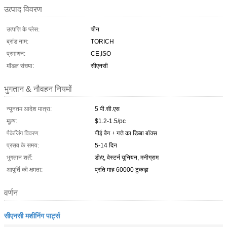
उत्पाद विवरण
उत्पत्ति के प्लेस:
चीन
ब्रांड नाम:
TORICH
प्रमाणन:
CE,ISO
मॉडल संख्या:
सीएनसी
भुगतान & नौवहन नियमों
न्यूनतम आदेश मात्रा:
5 पी.सी.एस
मूल्य:
$1.2-1.5/pc
पैकेजिंग विवरण:
पीई बैग + गत्ते का डिब्बा बॉक्स
प्रसव के समय:
5-14 दिन
भुगतान शर्तें:
डी/ए, वेस्टर्न यूनियन, मनीग्राम
आपूर्ति की क्षमता:
प्रति माह 60000 टुकड़ा
वर्णन
सीएनसी मशीनिंग पार्ट्स