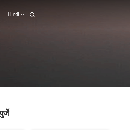
Hindi
र्जे