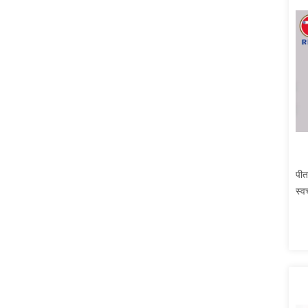
पीत
स्व