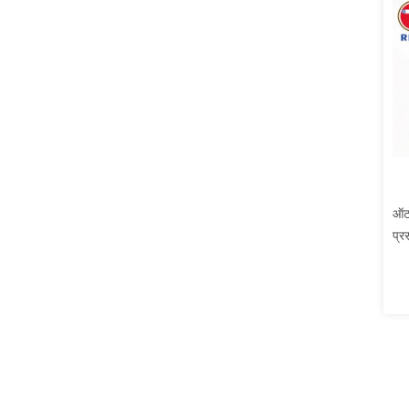
ऑटो
प्र