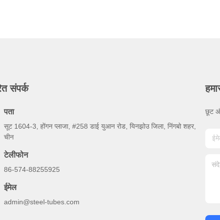
ित संपर्क
हमा
पता
छूट औ
सूट 1604-3, होंगन प्लाजा, #258 डाई युआन रोड, यिनझोउ जिला, निंगबो शहर,
चीन
टेलीफोन
86-574-88255925
ईमेल
admin@steel-tubes.com