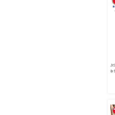
JIS
के 