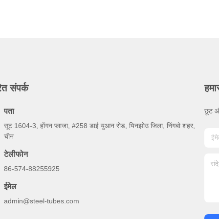
ित संपर्क
हमा
पता
छूट औ
सूट 1604-3, होंगन प्लाजा, #258 डाई युआन रोड, यिनझोउ जिला, निंगबो शहर,
चीन
टेलीफोन
86-574-88255925
ईमेल
admin@steel-tubes.com