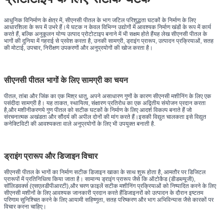
आधुनिक विनिर्माण के क्षेत्र में, सीएनसी पीतल के भाग जटिल परिशुद्धता घटकों के निर्माण के लिए
आधारशिला के रूप में उभरे हैं।ये घटक न केवल विभिन्न उद्योगों में आवश्यक निर्माण खंडों के रूप में कार्य
करते हैं, बल्कि अनुकूलन योग्य उत्पाद प्रोटोटाइप बनाने में भी सक्षम होते हैंयह लेख सीएनसी पीतल के
भागों की दुनिया में गहराई से प्रवेश करता है, उनकी सामग्री, ड्राइंग प्रारूप, उत्पादन प्रक्रियाओं, सतह
की मोटाई, उपचार, निरीक्षण उपकरणों और अनुप्रयोगों की खोज करता है।
सीएनसी पीतल भागों के लिए सामग्री का चयन
पीतल, तांबा और जिंक का एक मिश्र धातु, अपने असाधारण गुणों के कारण सीएनसी मशीनिंग के लिए एक
पसंदीदा सामग्री है। यह ताकत, स्थायित्व, संक्षारण प्रतिरोध का एक अद्वितीय संयोजन प्रदान करता
है,और मशीनीकरणये गुण पीतल को सटीक घटकों के निर्माण के लिए आदर्श विकल्प बनाते हैं जो
संरचनात्मक अखंडता और सौंदर्य की अपील दोनों की मांग करते हैं।इसकी विद्युत चालकता इसे विद्युत
कनेक्टिविटी की आवश्यकता वाले अनुप्रयोगों के लिए भी उपयुक्त बनाती है.
ड्राइंग प्रारूप और डिजाइन विचार
सीएनसी पीतल के भागों का निर्माण सटीक डिजाइन खाका के साथ शुरू होता है, आमतौर पर डिजिटल
प्रारूपों में प्रतिनिधित्व किया जाता है। सामान्य ड्राइंग प्रारूप जैसे कि ऑटोकैड (डीडब्ल्यूजी),
सॉलिडवर्क्स (एसएलडीपीआरटी),और चरण फ़ाइलें सटीक मशीनिंग प्रक्रियाओं को निष्पादित करने के लिए
सीएनसी मशीनों के लिए आवश्यक जानकारी प्रदान करते हैंडिजाइनरों को उत्पादन के दौरान इष्टतम
परिणाम सुनिश्चित करने के लिए आयामी सहिष्णुता, सतह परिष्करण और भाग अभिविन्यास जैसे कारकों पर
विचार करना चाहिए।