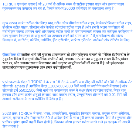
TORICH एक ऐसा उद्यम है जो 20 वर्षों से अधिक समय से सटीक इस्पात पाइप और इस्पात पाइप
प्रसंस्करण का उत्पादन कर रहा है, जिसमें लगभग 20000 वर्ग मीटर का कारखाना क्षेत्र है।
मुख्य उत्पाद कार्बन स्टील और मिश्र धातु स्टील ग्रेड सीमलेस स्टील पाइप, वेल्डेड प्रेसिजन स्टील पाइप,
डीओएम स्टील पाइप, सीमलेस और वेल्डेड स्टेनलेस स्टील पाइप हैं।और हमारी अलग कार्यशाला भी
मशीनीकृत कास्ट आयरन भागों और कास्ट स्टील भागों का उत्पादनहमारी ताकत एक एकीकृत प्रक्रिया में
उच्च गुणवत्ता नियंत्रण के धातु भागों का उत्पादन करने की हमारी क्षमता में है,मानचित्रण और मोल्ड
डिजाइन से, कास्टिंग, फोर्जिंग, मशीनिंग, हीट ट्रीटमेंट, सरफेस ट्रीटमेंट, असेंबली और टेस्टिंग के लिए।
ऐतिहासिक टीम
सटीक भागों की गुणवत्ता आवश्यकताओं और प्रक्रिया मानकों से परिचित है
और
स्टील के
ट्यूब
देश-विदेश में अग्रणी औद्योगिक कंपनियों की,
लगातार उत्पादन का अनुकूलन करता है
और
प्रबंधन
स्तर पर, और लगातार समान विचारधारा वाले उत्कृष्ट आपूर्तिकर्ताओं की तलाश में है, जो हमें
उत्पादन
लागत
और
होना
एक तुलनात्मक लाभ हमारे कई
प्रतिस्पर्धी
.
प्रसंस्करण के क्षेत्र में, TORICH के पास 18 सेट 4-अक्ष/3-अक्ष सीएनसी मशीनें और 30 से अधिक सेट
सीएनसी lathers हैं।मशीनिंग केंद्र 1100x600x800 मिमी भागों का मशीनिंग करने में सक्षम है और
सीएनसी टर्न 550x1500 मिमी भागों का प्रसंस्करण करने में सक्षम हैंहम स्टेनलेस स्टील, मिश्र धातु
इस्पात और अन्य कठोर धातुओं के साथ-साथ कार्बन स्टील, एल्यूमीनियम और तांबे को 0.01 मिमी की
आयामी सटीकता के साथ मशीनिंग में विशेषज्ञ हैं।
2023 तक, TORICH ने रूस, भारत, ऑस्ट्रेलिया, यूनाइटेड किंगडम, फ्रांस, संयुक्त राज्य अमेरिका,
कनाडा, ब्राजील और मिस्र सहित 50 से अधिक देशों के साथ पूरी तरह से सहयोग किया है।गुणवत्ता और
प्रतिष्ठा हमेशा हमारी पहली चिंता होती है, जिसका उद्देश्य हम पर भरोसा करने वाले हर ग्राहक की अच्छी
सेवा करना है।