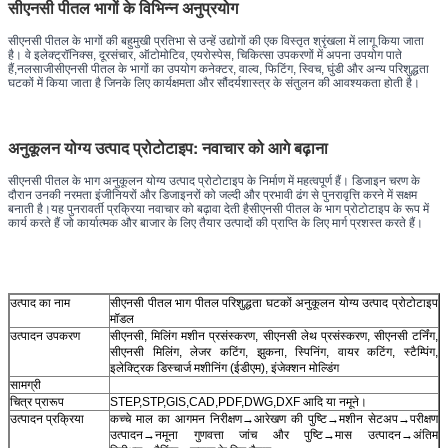
सीएनसी पीतल भागों के विभिन्न अनुप्रयोग
सीएनसी पीतल के भागों की बहुमुखी प्रतिभा से उन्हें उद्योगों की एक विस्तृत श्रृंखला में लागू किया जाता
है। वे इलेक्ट्रॉनिक्स, दूरसंचार, ऑटोमोटिव, एयरोस्पेस, चिकित्सा उपकरणों में अपना उपयोग पाते
हैं,नलसाजीसीएनसी पीतल के भागों का उपयोग कनेक्टर, वाल्व, फिटिंग, स्विच, घुंडी और अन्य परिशुद्धता
घटकों में किया जाता है जिनके लिए कार्यक्षमता और सौंदर्यशास्त्र के संतुलन की आवश्यकता होती है।
अनुकूलन योग्य उत्पाद प्रोटोटाइप: नवाचार को आगे बढ़ाना
सीएनसी पीतल के भाग अनुकूलन योग्य उत्पाद प्रोटोटाइप के निर्माण में महत्वपूर्ण हैं। डिजाइन चरण के
दौरान उनकी नरमता इंजीनियरों और डिजाइनरों को जल्दी और प्रभावी ढंग से पुनरावृत्ति करने में सक्षम
बनाती है।यह पुनरावर्ती प्रक्रिया नवाचार को बढ़ावा देती हैसीएनसी पीतल के भाग प्रोटोटाइप के रूप में
कार्य करते हैं जो कार्यात्मक और बाजार के लिए तैयार उत्पादों की प्राप्ति के लिए मार्ग प्रशस्त करते हैं।
उत्पाद का नाम
सीएनसी पीतल भाग पीतल परिशुद्धता घटकों अनुकूलन योग्य उत्पाद प्रोटोटाइप
मॉडल
उत्पादन उपकरण
सीएनसी, मिलिंग मशीन प्रसंस्करण, सीएनसी लेथ प्रसंस्करण, सीएनसी टर्निंग,
सीएनसी मिलिंग, लेजर कटिंग, झुकना, स्पिनिंग, वायर कटिंग, स्टैम्पिंग,
इलेक्ट्रिक डिस्चार्ज मशीनिंग (ईडीएम), इंजेक्शन मोल्डिंग
सामग्री
चित्र प्रारूप
STEP,STP,GIS,CAD,PDF,DWG,DXF आदि या नमूने।
उत्पादन प्रक्रिया
कच्चे माल का आगमन निरीक्षण→आरेखण की पुष्टि→मशीन सेटअप→परीक्षण
उत्पादन→नमूना गुणवत्ता जांच और पुष्टि→मास उत्पादन→अंतिम