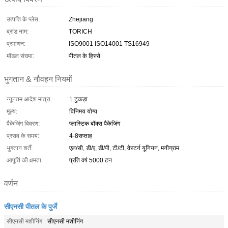
उत्पत्ति के प्लेस:
Zhejiang
ब्रांड नाम:
TORICH
प्रमाणन:
ISO9001 ISO14001 TS16949
मॉडल संख्या:
पीतल के हिस्से
भुगतान & नौवहन नियमों
न्यूनतम आदेश मात्रा:
1 टुकड़ा
मूल्य:
विनिमय योग्य
पैकेजिंग विवरण:
प्लास्टिक बॉक्स पैकेजिंग
प्रसव के समय:
4-8सप्ताह
भुगतान शर्तें:
एल/सी, डी/ए, डी/पी, टी/टी, वेस्टर्न यूनियन, मनीग्राम
आपूर्ति की क्षमता:
प्रति वर्ष 5000 टन
वर्णन
सीएनसी पीतल के पुर्जे
सीएनसी मशीनिंग
सीएनसी मशीनिंग