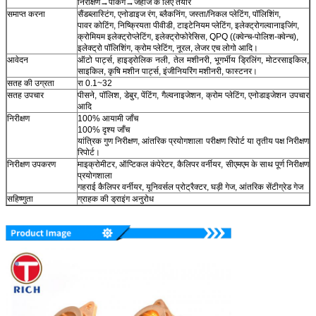
निरीक्षण→पैकिंग→जहाज के लिए तैयार
समाप्त करना
सैंडब्लास्टिंग, एनोडाइज रंग, ब्लैकनिंग, जस्ता/निकल प्लेटिंग, पॉलिशिंग,
पावर कोटिंग, निष्क्रियता पीवीडी, टाइटेनियम प्लेटिंग, इलेक्ट्रोगल्वानाइजिंग,
क्रोमियम इलेक्ट्रोप्लेटिंग, इलेक्ट्रोफोरेसिस, QPQ ((क्वेन्च-पोलिश-क्वेन्च),
इलेक्ट्रो पॉलिशिंग, क्रोम प्लेटिंग, नूरल, लेजर एच लोगो आदि।
आवेदन
ऑटो पार्ट्स, हाइड्रोलिक नली, तेल मशीनरी, भूगर्भीय ड्रिलिंग, मोटरसाइकिल,
साइकिल, कृषि मशीन पार्ट्स, इंजीनियरिंग मशीनरी, फास्टनर।
सतह की उग्रता
रा 0.1~32
सतह उपचार
पीसने, पॉलिश, डेबुर, पेंटिंग, गैल्वनाइजेशन, क्रोम प्लेटिंग, एनोडाइजेशन उपचार
आदि
निरीक्षण
100% आयामी जाँच
100% दृश्य जाँच
यांत्रिक गुण निरीक्षण, आंतरिक प्रयोगशाला परीक्षण रिपोर्ट या तृतीय पक्ष निरीक्षण
रिपोर्ट।
निरीक्षण उपकरण
माइक्रोमीटर, ऑप्टिकल कंपेरेटर, कैलिपर वर्नीयर, सीएमएम के साथ पूर्ण निरीक्षण
प्रयोगशाला
गहराई कैलिपर वर्नीयर, यूनिवर्सल प्रोट्रैक्टर, घड़ी गेज, आंतरिक सेंटीग्रेड गेज
सहिष्णुता
ग्राहक की ड्राइंग अनुरोध