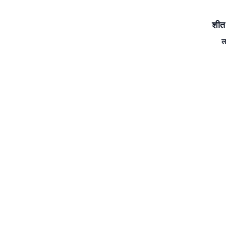
शीत 
ल