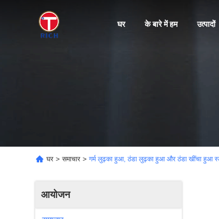
घर
के बारे में हम
उत्पादों
घर
>
समाचार
>
गर्म लुढ़का हुआ, ठंडा लुढ़का हुआ और ठंडा खींचा हुआ स्ट
आयोजन