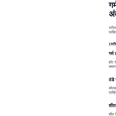
गर
अं
स्टील
प्रक्
1स्टी
गर्म
हॉट र
समान 
ठंडे
कोल्ड
प्रक्
शीत 
शीत र