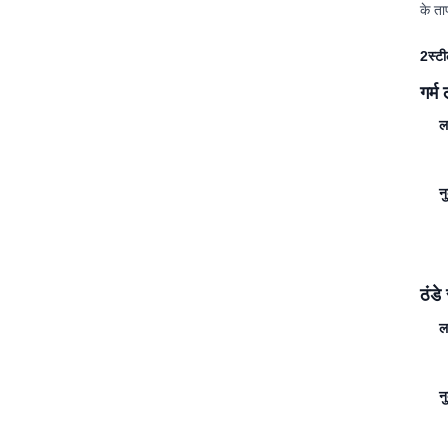
के त
2स्टी
गर्म
ल
न
ठंडे
ल
न