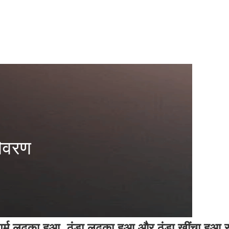
िवरण
गर्म लुढ़का हुआ, ठंडा लुढ़का हुआ और ठंडा खींचा हुआ स्