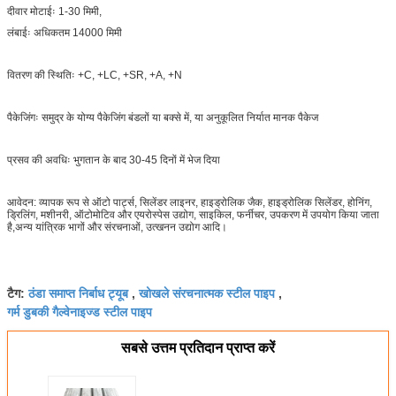
दीवार मोटाईः 1-30 मिमी,
लंबाईः अधिकतम 14000 मिमी
वितरण की स्थितिः +C, +LC, +SR, +A, +N
पैकेजिंगः समुद्र के योग्य पैकेजिंग बंडलों या बक्से में, या अनुकूलित निर्यात मानक पैकेज
प्रसव की अवधिः भुगतान के बाद 30-45 दिनों में भेज दिया
आवेदन: व्यापक रूप से ऑटो पार्ट्स, सिलेंडर लाइनर, हाइड्रोलिक जैक, हाइड्रोलिक सिलेंडर, होनिंग,
ड्रिलिंग, मशीनरी, ऑटोमोटिव और एयरोस्पेस उद्योग, साइकिल, फर्नीचर, उपकरण में उपयोग किया जाता
है,अन्य यांत्रिक भागों और संरचनाओं, उत्खनन उद्योग आदि।
ठंडा समाप्त निर्बाध ट्यूब
खोखले संरचनात्मक स्टील पाइप
टैग:
,
,
गर्म डुबकी गैल्वेनाइज्ड स्टील पाइप
सबसे उत्तम प्रतिदान प्राप्त करें