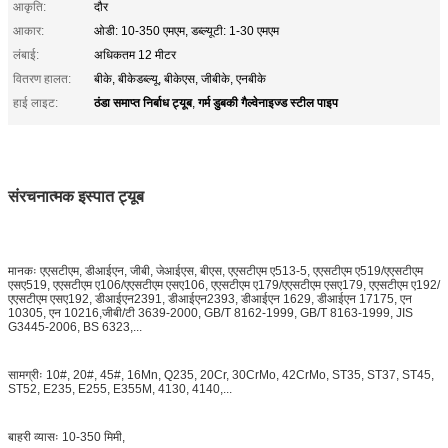
आकृति:
दौर
आकार:
ओडी: 10-350 एमएम, डब्ल्यूटी: 1-30 एमएम
लंबाई:
अधिकतम 12 मीटर
वितरण हालत:
बीके, बीकेडब्ल्यू, बीकेएस, जीबीके, एनबीके
ठंडा समाप्त निर्बाध ट्यूब
गर्म डुबकी गैल्वेनाइज्ड स्टील पाइप
हाई लाइट:
,
संरचनात्मक इस्पात ट्यूब
मानकः एएसटीएम, डीआईएन, जीबी, जेआईएस, बीएस, एएसटीएम ए513-5, एएसटीएम ए519/एएसटीएम
एसए519, एएसटीएम ए106/एएसटीएम एसए106, एएसटीएम ए179/एएसटीएम एसए179, एएसटीएम ए192/
एएसटीएम एसए192, डीआईएन2391, डीआईएन2393, डीआईएन 1629, डीआईएन 17175, एन
10305, एन 10216,जीबी/टी 3639-2000, GB/T 8162-1999, GB/T 8163-1999, JIS
G3445-2006, BS 6323,...
सामग्रीः 10#, 20#, 45#, 16Mn, Q235, 20Cr, 30CrMo, 42CrMo, ST35, ST37, ST45,
ST52, E235, E255, E355M, 4130, 4140,...
बाहरी व्यासः 10-350 मिमी,