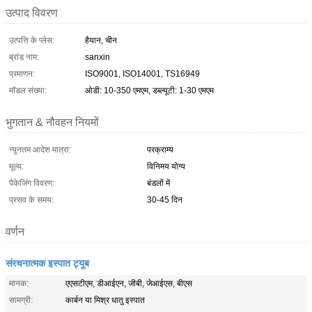
उत्पाद विवरण
उत्पत्ति के प्लेस:
हैयान, चीन
ब्रांड नाम:
sanxin
प्रमाणन:
ISO9001, ISO14001, TS16949
मॉडल संख्या:
ओडी: 10-350 एमएम, डब्ल्यूटी: 1-30 एमएम
भुगतान & नौवहन नियमों
न्यूनतम आदेश मात्रा:
परक्राम्य
मूल्य:
विनिमय योग्य
पैकेजिंग विवरण:
बंडलों में
प्रसव के समय:
30-45 दिन
वर्णन
संरचनात्मक इस्पात ट्यूब
मानक:
एएसटीएम, डीआईएन, जीबी, जेआईएस, बीएस
सामग्री:
कार्बन या मिश्र धातु इस्पात