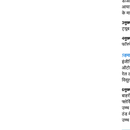
डीआई
आयात
के म
3मुख्
ट्यू
4मुख्
फॉस्
5हमा
इंजी
ऑटोम
रेल 
विद्
6मुख्
बाहर
फ्ले
उच्च
ठंड म
उच्च 