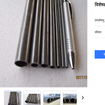
विशेषज
एमओक्यू:
कीमत:
स