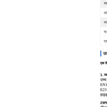
बा
आव
सत
या
प्
उत
एक से
1. त्
उच्च
EN1
E23
हाइड
2उत्प