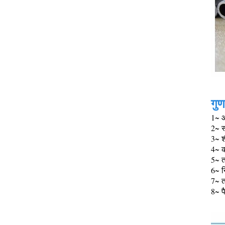
गुण
1~ आ
2~ स
3~ श
4~ क
5~ 
6~ न
7~ त
8~ प