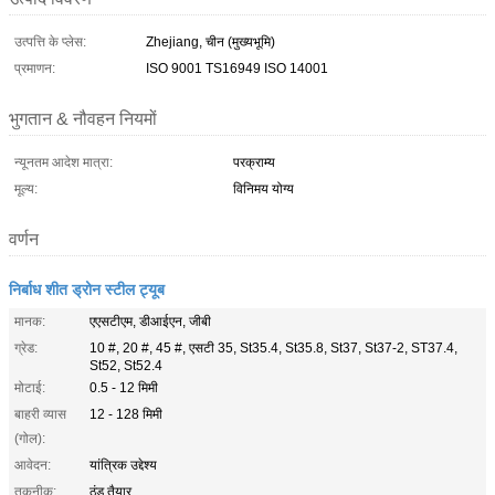
उत्पत्ति के प्लेस:
Zhejiang, चीन (मुख्यभूमि)
प्रमाणन:
ISO 9001 TS16949 ISO 14001
भुगतान & नौवहन नियमों
न्यूनतम आदेश मात्रा:
परक्राम्य
मूल्य:
विनिमय योग्य
वर्णन
निर्बाध शीत ड्रोन स्टील ट्यूब
मानक:
एएसटीएम, डीआईएन, जीबी
ग्रेड:
10 #, 20 #, 45 #, एसटी 35, St35.4, St35.8, St37, St37-2, ST37.4,
St52, St52.4
मोटाई:
0.5 - 12 मिमी
बाहरी व्यास
12 - 128 मिमी
(गोल):
आवेदन:
यांत्रिक उद्देश्य
तकनीक:
ठंड तैयार