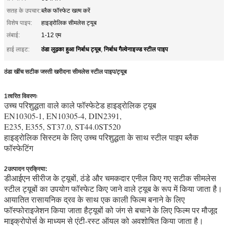
सतह के उपचार:
ब्लैक फॉस्फेट खत्म करें
विशेष पाइप:
हाइड्रोलिक सीमलेस ट्यूब
लंबाई:
1-12 एम
ठंडा लुढ़का हुआ निर्बाध ट्यूब
निर्बाध गैल्वेनाइज्ड स्टील पाइप
हाई लाइट:
,
ठंडा खींच सटीक जस्ती खरीदना सीमलेस स्टील पाइप/ट्यूब
1त्वरित विवरणः
उच्च परिशुद्धता वाले काले फॉस्फेटेड हाइड्रोलिक ट्यूब
EN10305-1, EN10305-4, DIN2391,
E235, E355, ST37.0, ST44.0ST520
हाइड्रोलिक सिस्टम के लिए उच्च परिशुद्धता के साथ स्टील पाइप ब्लैक
फॉस्फेटिंग
सीमलेस स्टील पाइप/ट्यूब खरीदें
2उत्पादन प्रक्रिया:
डीआईएन सीरीज के ट्यूबों, ठंडे और चमकदार एनील किए गए सटीक सीमलेस
स्टील ट्यूबों का उपयोग फॉस्फेट किए जाने वाले ट्यूब के रूप में किया जाता है।
आयातित रासायनिक द्रव के साथ एक काली फिल्म बनाने के लिए
फॉस्फोराइजेशन किया जाता हैट्यूबों को जंग से बचाने के लिए फिल्म पर मौजूद
माइक्रोपोर्स के माध्यम से एंटी-रस्ट ऑयल को अवशोषित किया जाता है।