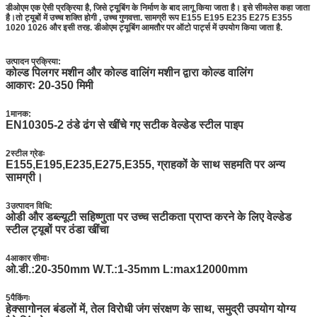
डीओएम एक ऐसी प्रक्रिया है, जिसे ट्यूबिंग के निर्माण के बाद लागू किया जाता है। इसे सीमलेस कहा जाता
है।तो ट्यूबों में उच्च शक्ति होगी , उच्च गुणवत्ता. सामग्री रूप E155 E195 E235 E275 E355
1020 1026 और इसी तरह. डीओएम ट्यूबिंग आमतौर पर ऑटो पार्ट्स में उपयोग किया जाता है.
यांत्रिक गुण वेल्डेड ट्यूब
उत्पादन प्रक्रिया:
कोल्ड पिलगर मशीन और कोल्ड वालिंग मशीन द्वारा कोल्ड वालिंग
आकारः 20-350 मिमी
1मानक:
EN10305-2 ठंडे ढंग से खींचे गए सटीक वेल्डेड स्टील पाइप
2स्टील ग्रेडः
E155,E195,E235,E275,E355, ग्राहकों के साथ सहमति पर अन्य
सामग्री।
3उत्पादन विधि:
ओडी और डब्ल्यूटी सहिष्णुता पर उच्च सटीकता प्राप्त करने के लिए वेल्डेड
स्टील ट्यूबों पर ठंडा खींचा
4आकार सीमाः
ओ.डी.:20-350mm W.T.:1-35mm L:max12000mm
5पैकिंगः
हेक्सागोनल बंडलों में, तेल विरोधी जंग संरक्षण के साथ, समुद्री उपयोग योग्य