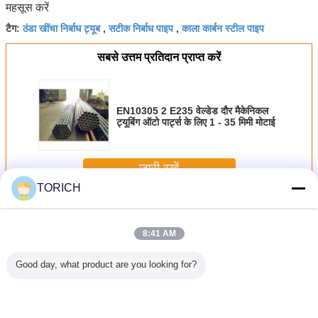
महसूस करें
ठंडा खींचा निर्बाध ट्यूब
सटीक निर्बाध पाइप
काला कार्बन स्टील पाइप
टैग:
,
,
सबसे उत्तम प्रतिदान प्राप्त करें
EN10305 2 E235 वेल्डेड दौर मैकेनिकल
ट्यूबिंग ऑटो पार्ट्स के लिए 1 - 35 मिमी मोटाई
जारी रखें
TORICH
निर्बाध प्रेसिजन स्टील ट्यूब
अधिक
8:41 AM
Good day, what product are you looking for?
.6 मिमी
गैर मिश्र धातु 6 इंच
पेशेवर निर्बाध प्रेसिजन
खोखले संरचनात्मक
304 कैपिलरी
316 304
सीमलेस प्रेसिजन स्टील
स्टील ट्यूब शीत ड्रोन
हल्के निर्बाध प्रेसिजन
ट्यू
िका ट्यूब
ट्यूब शीत रोलिंग तेल
उच्च परिशुद्धता
स्टील ट्यूब वेल्डेड गोल
ग एएसटीएम ए
सतह उपचार
एएसटीएम / डीआईएन
आकार 10 # - 45 #