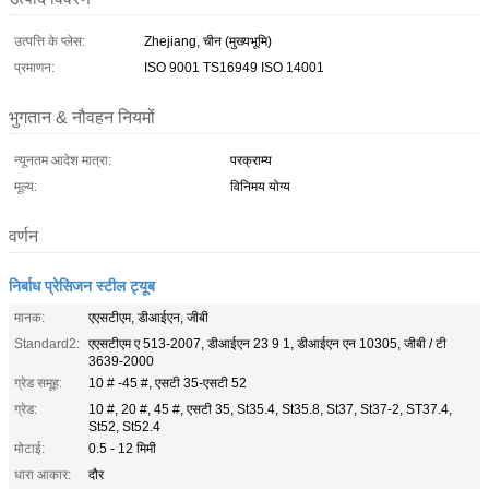
उत्पत्ति के प्लेस:
Zhejiang, चीन (मुख्यभूमि)
प्रमाणन:
ISO 9001 TS16949 ISO 14001
भुगतान & नौवहन नियमों
न्यूनतम आदेश मात्रा:
परक्राम्य
मूल्य:
विनिमय योग्य
वर्णन
निर्बाध प्रेसिजन स्टील ट्यूब
मानक:
एएसटीएम, डीआईएन, जीबी
Standard2:
एएसटीएम ए 513-2007, डीआईएन 23 9 1, डीआईएन एन 10305, जीबी / टी
3639-2000
ग्रेड समूह:
10 # -45 #, एसटी 35-एसटी 52
ग्रेड:
10 #, 20 #, 45 #, एसटी 35, St35.4, St35.8, St37, St37-2, ST37.4,
St52, St52.4
मोटाई:
0.5 - 12 मिमी
धारा आकार:
दौर