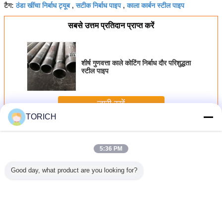
ठंडा खींचा निर्बाध ट्यूब
सटीक निर्बाध पाइप
काला कार्बन स्टील पाइप
टैग:
,
,
सबसे उत्तम प्रतिदान प्राप्त करें
शीर्ष गुणवत्ता काले कोटिंग निर्बाध दौर परिशुद्धता
स्टील पाइप
जारी रखें
TORICH
निर्बाध प्रेसिजन स्टील ट्यूब
अधिक
5:36 PM
Good day, what product are you looking for?
.6 मिमी
गैर मिश्र धातु 6 इंच
पेशेवर निर्बाध प्रेसिजन
खोखले संरचनात्मक
304 कैपिलरी
316 304
सीमलेस प्रेसिजन स्टील
स्टील ट्यूब शीत ड्रोन
हल्के निर्बाध प्रेसिजन
ट्यू
िका ट्यूब
ट्यूब शीत रोलिंग तेल
उच्च परिशुद्धता
स्टील ट्यूब वेल्डेड गोल
ग एएसटीएम ए
सतह उपचार
एएसटीएम / डीआईएन
आकार 10 # - 45 #
12
मानक