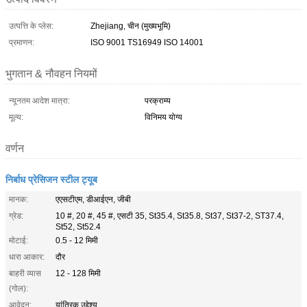
उत्पत्ति के प्लेस:
Zhejiang, चीन (मुख्यभूमि)
प्रमाणन:
ISO 9001 TS16949 ISO 14001
भुगतान & नौवहन नियमों
न्यूनतम आदेश मात्रा:
परक्राम्य
मूल्य:
विनिमय योग्य
वर्णन
निर्बाध प्रेसिजन स्टील ट्यूब
मानक:
एएसटीएम, डीआईएन, जीबी
ग्रेड:
10 #, 20 #, 45 #, एसटी 35, St35.4, St35.8, St37, St37-2, ST37.4,
St52, St52.4
मोटाई:
0.5 - 12 मिमी
धारा आकार:
दौर
बाहरी व्यास
12 - 128 मिमी
(गोल):
आवेदन:
यांत्रिक उद्देश्य