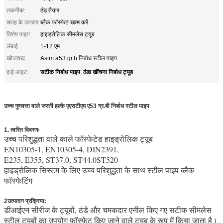
तकनीक:
ठंड तैयार
सतह के उपचार:
ब्लैक फॉस्फेट खत्म करें
विशेष पाइप:
हाइड्रोलिक सीमलेस ट्यूब
लंबाई:
1-12 एम
खोजशब्द:
Astm a53 gr.b निर्बाध स्टील पाइप
सटीक निर्बाध पाइप
ठंडा खींचना निर्बाध ट्यूब
हाई लाइट:
,
उच्च गुणवत्ता वाले जस्ती हल्के एएसटीएम ए53 ग्र.बी निर्बाध स्टील पाइप
1. त्वरित विवरणः
astm a53 gr.b सीमलेस स्टील पाइप
उच्च परिशुद्धता वाले काले फॉस्फेटेड हाइड्रोलिक ट्यूब
EN10305-1, EN10305-4, DIN2391,
E235, E355, ST37.0, ST44.0ST520
हाइड्रोलिक सिस्टम के लिए उच्च परिशुद्धता के साथ स्टील पाइप ब्लैक
फॉस्फेटिंग
2उत्पादन प्रक्रिया:
डीआईएन सीरीज के ट्यूबों, ठंडे और चमकदार एनील किए गए सटीक सीमलेस
स्टील ट्यूबों का उपयोग फॉस्फेट किए जाने वाले ट्यूब के रूप में किया जाता है।