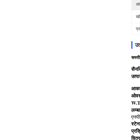
आक
खो
प्
उत
सस्ती
सस्ती 
सैनक
उत्पा
321 स्ट
आका
ओवर
W.
लम्ब
एनपी
स्टे
प्रक्
वितर