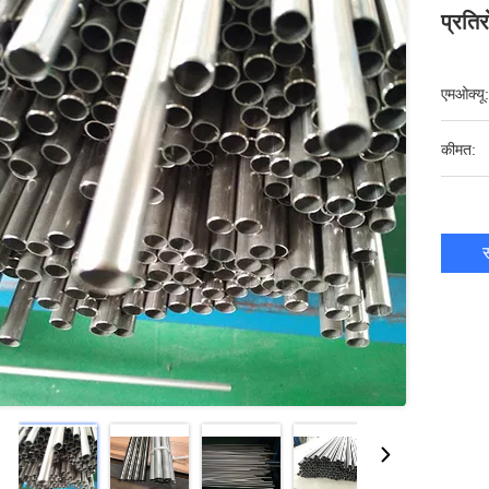
प्रति
एमओक्यू:
कीमत:
स