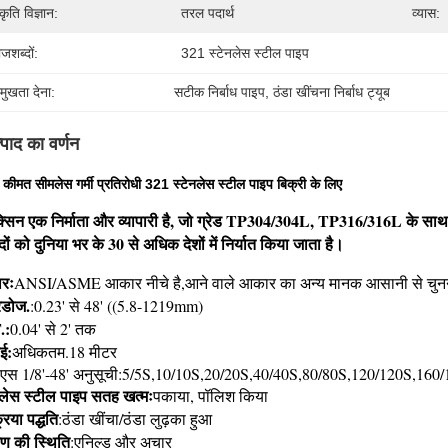
ृति विज्ञान:
तरल पदार्थ
व्यास:
जशब्दों:
321 स्टेनलेस स्टील पाइप
रमुखता देना:
सटीक निर्बाध पाइप
, 
ठंडा खींचना निर्बाध ट्यूब
्पाद का वर्णन
 कीमत सीमलेस गर्मी प्रतिरोधी 321 स्टेनलेस स्टील पाइप बिक्री के लिए
कीमत सीमलेस गर्मी प्रतिरोधी 321 स्टेनलेस स्टील पाइप बिक्री के लिए
्सिन एक निर्माता और व्यापारी है, जो ग्रेड TP304/304L, TP316/316L के साथ ए
दों को दुनिया भर के 30 से अधिक देशों में निर्यात किया जाता है।
ेनलेस स्टील पाइप
रः
ANSI/ASME आकार नीचे है,आने वाले आकार का अन्य मानक आसानी से चुनने
डोज
.
:0.23' से 48' ((5.8-1219mm)
T
.:
0.04' से 2' तक
ाई
:
अधिकतम.18 मीटर
एस 1/8'-48' अनुसूची:5/5S,10/10S,20/20S,40/40S,80/80S,120/120S,16
नलेस स्टील पाइप सतह खत्मः
पकाया, पॉलिश किया
रिया पद्धति
:ठंडा खींचा/ठंडा लुढ़का हुआ
ण की स्थिति
:एनिल्ड और अचार