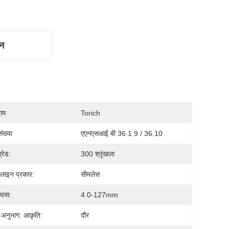
णन
नाम
Torich
ंख्या
एएनएसआई बी 36.1 9 / 36.10
्रेड:
300 श्रृंखला
ग लाइन प्रकार:
सीमलेस
्यास:
4.0-127mm
-अनुभाग: आकृति:
दौर