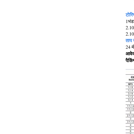
टोरि
1भंडा
2.10
2.10
ताप 
24 म
आवे
पैकिं