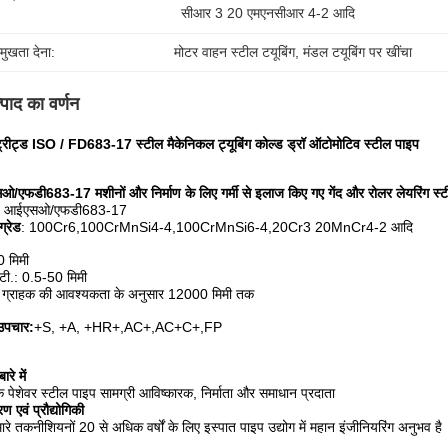
सीआर 3 20 एमएनसीआर 4-2 आदि
रमुखता देना:
मोटर वाहन स्टील टयूबिंग
, 
मंडल टयूबिंग पर खींचा
्पाद का वर्णन
्रीट्ड ISO / FD683-17 स्टील मैकेनिकल ट्यूबिंग कोल्ड ड्रॉ ऑटोमोटिव स्टील पाइप
/एफडी683-17 मशीनों और निर्माण के लिए गर्मी से इलाज किए गए गेंद और रोलर लेयरिंग स्ट
: आईएसओ/एफडी683-17
ग्रेड
: 100Cr6,100CrMnSi4-4,100CrMnSi6-4,20Cr3 20MnCr4-2 आदि
 मिमी
ू.टी.: 0.5-50 मिमी
ः ग्राहक की आवश्यकता के अनुसार 12000 मिमी तक
उपचार:
+S, +A, +HR+,AC+,AC+C+,FP
ारे में
 पेशेवर स्टील पाइप सामग्री आविष्कारक, निर्माता और समाधान प्रदाता
 एवं प्रौद्योगिकी
ारे तकनीशियनों 20 से अधिक वर्षों के लिए इस्पात पाइप उद्योग में महान इंजीनियरिंग अनुभव है