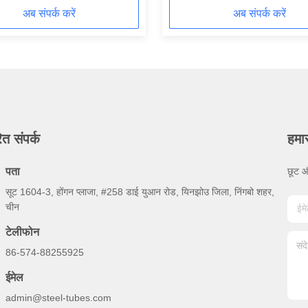
अब संपर्क करें
अब संपर्क करें
ित संपर्क
हमा
पता
छूट औ
सूट 1604-3, होंगन प्लाजा, #258 डाई युआन रोड, यिनझोउ जिला, निंगबो शहर,
चीन
टेलीफोन
86-574-88255925
ईमेल
admin@steel-tubes.com