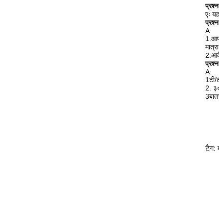
प्रश
एः यह
प्रश्
A:
1.आप 
मात्र
2.आदे
प्रश्
A:
1टी/
2. ३०
3बात
टैग: