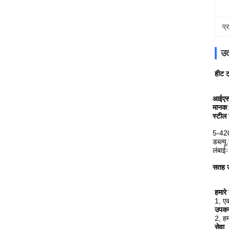
प्
उत
हीट ट
आईएसओ
मानक
स्टील 
5-420
डब्ल्य
लंबाई
सतह 
हमारे ब
1, एक
उपकरण
2, हम
सेवा