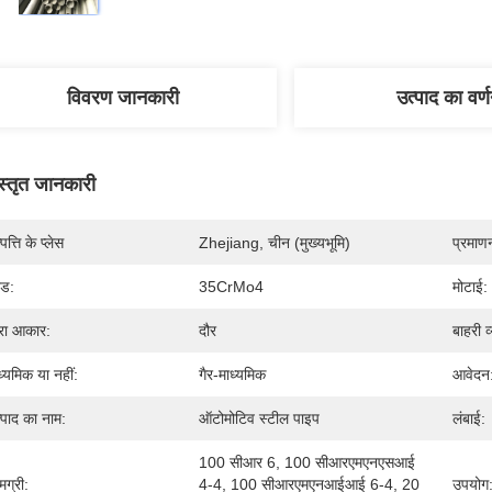
विवरण जानकारी
उत्पाद का वर्
स्तृत जानकारी
पत्ति के प्लेस
Zhejiang, चीन (मुख्यभूमि)
प्रमाण
ेड:
35CrMo4
मोटाई:
रा आकार:
दौर
बाहरी व
ध्यमिक या नहीं:
गैर-माध्यमिक
आवेदन
्पाद का नाम:
ऑटोमोटिव स्टील पाइप
लंबाई:
100 सीआर 6, 100 सीआरएमएनएसआई 
मग्री:
4-4, 100 सीआरएमएनआईआई 6-4, 20 
उपयोग