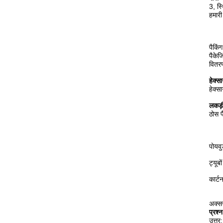
3, स्थ
हमारी
पैकि
पैकेज
वितर
हेक्सा
हेक्स
लकड़ी
ठोस पै
पोयवु
ट्यूब
कार्ट
अक्सर
प्रश्
उत्तर