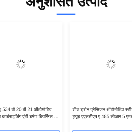
अनुशंसित उत्पाद
ए 534 बी 20 बी 21 ऑटोमोटिव
शीत ड्रोन प्रेसिजन ऑटोमोटिव स्टी
कार्बराइजिंग एंटी घर्षण बियरिंग्स के
ट्यूब एएसटीएम ए 485 सीआर 5 एमओ
ध प्रकार