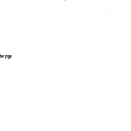
ील ट्यूब