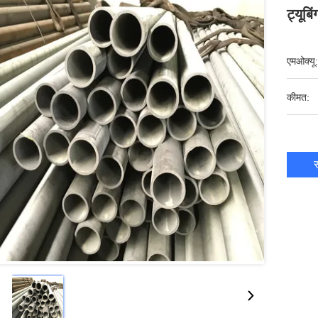
ट्यूब
एमओक्यू:
कीमत:
स