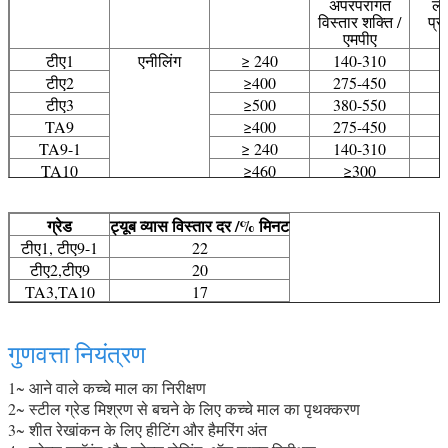
अपरंपरागत
लम
विस्तार शक्ति /
प्
एमपीए
टीए1
एनीलिंग
≥ 240
140-310
टीए2
≥400
275-450
टीए3
≥500
380-550
TA9
≥400
275-450
TA9-1
≥ 240
140-310
TA10
≥460
≥300
ग्रेड
ट्यूब व्यास विस्तार दर /% मिनट
टीए1, टीए9-1
22
टीए2,टीए9
20
TA3,TA10
17
गुणवत्ता नियंत्रण
1~ आने वाले कच्चे माल का निरीक्षण
2~ स्टील ग्रेड मिश्रण से बचने के लिए कच्चे माल का पृथक्करण
3~ शीत रेखांकन के लिए हीटिंग और हैमरिंग अंत