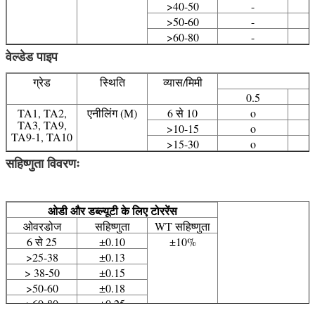
>40-50
-
>50-60
-
>60-80
-
वेल्डेड पाइप
ग्रेड
स्थिति
व्यास/मिमी
0.5
TA1, TA2,
एनीलिंग (M)
6 से 10
o
TA3, TA9,
>10-15
o
TA9-1, TA10
>15-30
o
सहिष्णुता विवरणः
ओडी और डब्ल्यूटी के लिए टोररेंस
ओवरडोज
सहिष्णुता
WT सहिष्णुता
6 से 25
±0.10
±10%
>25-38
±0.13
> 38-50
±0.15
>50-60
±0.18
>60-80
±0.25