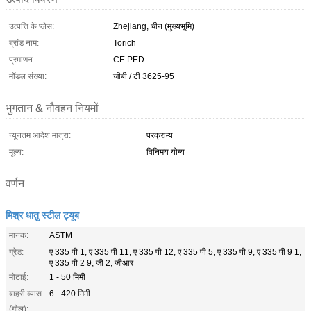
उत्पत्ति के प्लेस:
Zhejiang, चीन (मुख्यभूमि)
ब्रांड नाम:
Torich
प्रमाणन:
CE PED
मॉडल संख्या:
जीबी / टी 3625-95
भुगतान & नौवहन नियमों
न्यूनतम आदेश मात्रा:
परक्राम्य
मूल्य:
विनिमय योग्य
वर्णन
मिश्र धातु स्टील ट्यूब
मानक:
ASTM
ग्रेड:
ए 335 पी 1, ए 335 पी 11, ए 335 पी 12, ए 335 पी 5, ए 335 पी 9, ए 335 पी 9 1,
ए 335 पी 2 9, जी 2, जीआर
मोटाई:
1 - 50 मिमी
बाहरी व्यास
6 - 420 मिमी
(गोल):