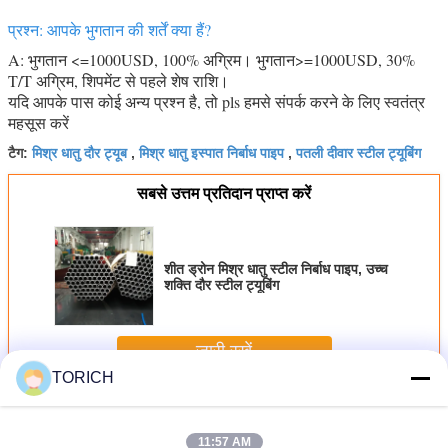
प्रश्न: आपके भुगतान की शर्तें क्या हैं?
A: भुगतान <=1000USD, 100% अग्रिम। भुगतान>=1000USD, 30%
T/T अग्रिम, शिपमेंट से पहले शेष राशि।
यदि आपके पास कोई अन्य प्रश्न है, तो pls हमसे संपर्क करने के लिए स्वतंत्र
महसूस करें
मिश्र धातु दौर ट्यूब
मिश्र धातु इस्पात निर्बाध पाइप
पतली दीवार स्टील ट्यूबिंग
टैग:
,
,
सबसे उत्तम प्रतिदान प्राप्त करें
शीत ड्रोन मिश्र धातु स्टील निर्बाध पाइप, उच्च
शक्ति दौर स्टील ट्यूबिंग
जारी रखें
TORICH
मिश्र धातु स्टील ट्यूब
अधिक
11:57 AM