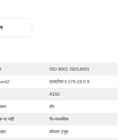
णन
न
ISO 9001 ISO14001
ard2:
एएसटीएम ए 179-19 0 9
A192
कार:
दौर
क या नहीं:
गैर-माध्यमिक
पाइप:
बॉयलर ट्यूब