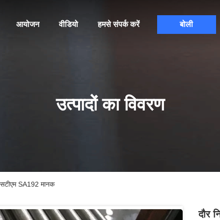
आयोजन
वीडियो
हमसे संपर्क करें
बोली
उत्पादों का विवरण
इप एएसटीएम SA192 मानक
दौर नि