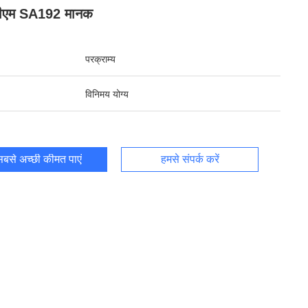
ीएम SA192 मानक
परक्राम्य
विनिमय योग्य
बसे अच्छी कीमत पाएं
हमसे संपर्क करें