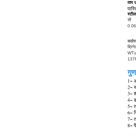
ताप 
पारित
स्टी
सी
0.06
कठोर
ब्रिन
WT≥
137
गुण
1~ आ
2~ स
3~ श
4~ क
5~ 
6~ न
7~ त
8~ प