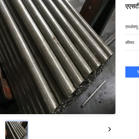
एएसट
एमओक्यू:
कीमत:
स