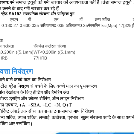
गर्म समाप्त ट्यूबों को गर्मी उपचार की आवश्यकता नहीं है।
ठंडा समाप्त ट्यूब
उपचार:
 करने के बाद गर्मी उपचार कर रहे हैं
ल ग्रेड SA192 रासायनिक संरचना और यांत्रिक गुण
एमएन
पी
एस
हाँ
तन्य शक्ति
-0.18
0.27-0.63
0.035 अधिकतम
0.035 अधिकतम
0.25मैक्स
मिन ksi[Mpa] 47[325]
ता
ेल कठोरता
रॉकवेल कठोरता संख्या
0.200in ((5.1mm)
WT<0.200in ((5.1mm)
HRB
77HRB
वत्ता नियंत्रण
ने वाले कच्चे माल का निरीक्षण
्टील ग्रेड मिश्रण से बचने के लिए कच्चे माल का पृथक्करण
ीत रेखांकन के लिए हीटिंग और हैमरिंग अंत
ोल्ड ड्रॉइंग और कोल्ड रोलिंग, ऑन लाइन निरीक्षण
ताप उपचार, +A, +SRA, +LC, +N, Q+T
िर्दिष्ट लंबाई तक सीधा करना-काटना-समाप्त माप निरीक्षण
न्य शक्ति, उपज शक्ति, लम्बाई, कठोरता, प्रभाव, सूक्ष्म संरचना आदि के साथ अपन
ैकिंग और स्टॉकिंग।