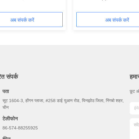
अब संपर्क करें
अब संपर्क करें
ित संपर्क
हमा
पता
छूट औ
सूट 1604-3, होंगन प्लाजा, #258 डाई युआन रोड, यिनझोउ जिला, निंगबो शहर,
चीन
टेलीफोन
86-574-88255925