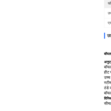
खो
उप
प्
उत
सीमले
बॉयलर
अनुप्
बॉयल
हीट 
उच्च
स्टी
ठंडे
बॉयल
विनिर्
सीमल
बॉयल