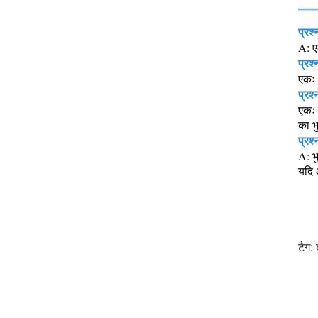
प्रश्
A: ए
प्रश
एकः 
प्रश्
एकः 
का भ
प्रश्
A: भ
यदि 
टैग: