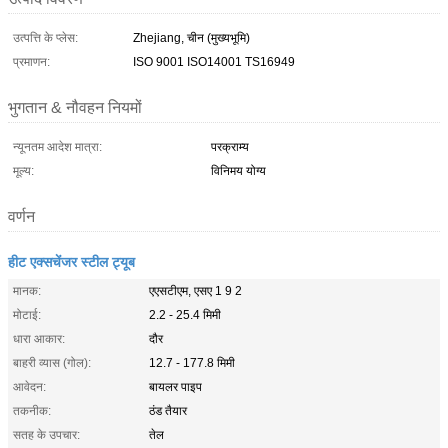
उत्पत्ति के प्लेस:
Zhejiang, चीन (मुख्यभूमि)
प्रमाणन:
ISO 9001 ISO14001 TS16949
भुगतान & नौवहन नियमों
न्यूनतम आदेश मात्रा:
परक्राम्य
मूल्य:
विनिमय योग्य
वर्णन
हीट एक्सचेंजर स्टील ट्यूब
मानक:
एएसटीएम, एसए 1 9 2
मोटाई:
2.2 - 25.4 मिमी
धारा आकार:
दौर
बाहरी व्यास (गोल):
12.7 - 177.8 मिमी
आवेदन:
बायलर पाइप
तकनीक:
ठंड तैयार
सतह के उपचार:
तेल