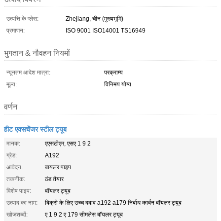
उत्पत्ति के प्लेस:
Zhejiang, चीन (मुख्यभूमि)
प्रमाणन:
ISO 9001 ISO14001 TS16949
भुगतान & नौवहन नियमों
न्यूनतम आदेश मात्रा:
परक्राम्य
मूल्य:
विनिमय योग्य
वर्णन
हीट एक्सचेंजर स्टील ट्यूब
मानक:
एएसटीएम, एसए 1 9 2
ग्रेड:
A192
आवेदन:
बायलर पाइप
तकनीक:
ठंड तैयार
विशेष पाइप:
बॉयलर ट्यूब
उत्पाद का नाम:
बिक्री के लिए उच्च दबाव a192 a179 निर्बाध कार्बन बॉयलर ट्यूब
खोजशब्दों:
ए 1 9 2 ए 179 सीमलेस बॉयलर ट्यूब