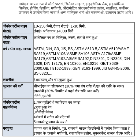
आवेदन: व्यापक रूप से ऑटो पार्ट्स, सिलेंडर लाइनर, हाइड्रोलिक जैक, हाइड्रोलिक
सिलेंडर, होनिंग, ड्रिलिंग, मशीनरी, ऑटोमोटिव और एयरोस्पेस उद्योग, साइकिल, फर्नीचर,
उपकरण में उपयोग किया जाता है,अन्य यांत्रिक भागों और संरचनाओं, उत्खनन उद्योग आदि।
चौकोर स्टील पाइप
10-350 मिमी,दीवार मोटाईः 1-30 मिमी,
मोटाई
लंबाईः अधिकतम 14000 मिमी
चौकोर स्टील पाइप
काले/लाल रंग का चित्रित, जस्ती, तेल से सना हुआ
सतहः
वर्ग स्टील पाइप मानक
ASTM, DIN, GB, JIS, BS, ASTM A513-5,ASTM A519/ASME
SA519,ASTM A106/ ASME SA106,ASTM A179/ASME
SA179,ASTM A192/ASME SA192,DIN2391, DIN2393, DIN
1629, DIN 17175, EN 10305, EN10216, GB/T 3639-
2000,GB/T 8162-1999, GB/T 8163-1999, JIS G3445-2006,
BS 6323,...
तकनीक
ईआरडब्ल्यू और गर्म लुढ़का हुआ
भुगतान की शर्तें
सीआईएफ या सीएफआर (30% जमा शेष राशि बी/एल की प्रति के साथ)
एफओबी (30% शिपमेंट से पहले शेष राशि जमा करें)
टी/टी, एल/सी
चौकोर स्टील
1.जल प्रतिरोधी प्लास्टिक का कपड़ा
पाइप
पैकेज
2बुना हुआ बैग
3पीवीसी पैकेज
4बंडलों में स्टील की पट्टियाँ
5आपकी पूछताछ के रूप में
प्रयुक्त
व्यापक रूप से निर्माण, पुल, राजमार्ग, मॉडल खिड़कियों में प्रयोग किया जाता है
इस्पात के दरवाजे, मशीनरी, रासायनिक उद्योग, सुपरमार्केट सामान शेल्फ आदि।