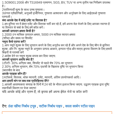
1.SO9001:2008 और TS16949 प्रमाणन, SGS, BV, TUV या अन्य तृतीय पक्ष निरीक्षण उपलब्ध
है।
2प्रतिस्पर्धी मूल्य के साथ उच्च गुणवत्ता।
3उन्नत प्रौद्योगिकी, अनुभवी इंजीनियर, गुणवत्ता आश्वासन और अनुरेखण के लिए आईएसओ गुणवत्ता
प्रणाली।
क्या आपके देश में कोई एजेंट या वितरक है?
1.हम दुनिया भर में क्षेत्र एजेंट और वितरक भर्ती कर रहे हैं, हमें अपना मेल भेजने के लिए आपका स्वागत है
या विस्तार से चर्चा के लिए हमें कॉल करें।
आपकी उत्पादन क्षमता कैसी है?
1.2000 टन मासिक उत्पादन क्षमता, 5000 टन मासिक व्यापार क्षमता
2शीघ्र और समय पर शिपमेंट
नमूना कैसे प्राप्त करें?
1.आप नमूने शुल्क के लिए भुगतान करने के लिए अनुरोध कर रहे हैं और अपने देश के लिए चीन से कूरियर
शुल्क; और निः शुल्क नमूने के अनुसार उत्पाद आकार, इस्पात ग्रेड और मात्रा,कृपया विवरण के लिए हमारी
बिक्री से परामर्श करें
2.आदेश देने पर नमूना शुल्क वापस कर दिया जाएगा.
आपकी भुगतान अवधि क्या है?
1टी/टीः 30% अग्रिम जमा, शिपमेंट से पहले शेष 70% का भुगतान
2.30% अग्रिम भुगतान, शेष 70% एल/सी के खिलाफ दृष्टि पर भुगतान किया
3बातचीत के बाद
आपके ग्राहक कौन हैं?
1स्टॉकर्स, वितरक, थोक व्यापारी, एजेंट, व्यापारी, अंतिम उपयोगकर्ता आदि।
आप हमारी मांग पर कब तक प्रतिक्रिया देंगे?
1.आपकी आवश्यकता सप्ताह के दिनों में 24 घंटे के भीतर इलाज किया जाएगा. उद्धरण ग्राहक द्वारा पुष्टि
तकनीकी विवरण पर भेजा जाएगा!
यदि आपके कोई और प्रश्न हैं, तो कृपया हमें अपना ईमेल भेजें या कॉल करें!
ठंडा खींचा निर्बाध ट्यूब
सटीक निर्बाध पाइप
काला कार्बन स्टील पाइप
टैग:
,
,