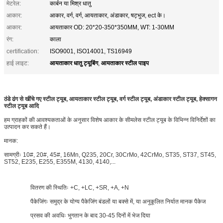
मेटरेल:
कार्बन या मिश्र धातु
आकार:
आकार, वर्ग, वर्ग, आयताकार, अंडाकार, षट्भुज, ect के।
आकार:
आयताकार OD: 20*20-350*350MM, WT: 1-30MM
रंग:
काला
certification:
ISO9001, ISO14001, TS16949
आयताकार धातु ट्यूबिंग
आयताकार स्टील पाइप
हाई लाइट:
,
ठंडे ढंग से खींचे गए स्टील ट्यूब, आयताकार स्टील ट्यूब, वर्ग स्टील ट्यूब, अंडाकार स्टील ट्यूब, हेक्सागन
स्टील ट्यूब आदि
हम ग्राहकों की आवश्यकताओं के अनुसार विशेष आकार के सीमलेस स्टील ट्यूब के विभिन्न विनिर्देशों का
उत्पादन कर सकते हैं।
मानक:
सामग्रीः 10#, 20#, 45#, 16Mn, Q235, 20Cr, 30CrMo, 42CrMo, ST35, ST37, ST45,
ST52, E235, E255, E355M, 4130, 4140,...
वितरण की स्थितिः +C, +LC, +SR, +A, +N
पैकेजिंगः समुद्र के योग्य पैकेजिंग बंडलों या बक्से में, या अनुकूलित निर्यात मानक पैकेज
प्रसव की अवधिः भुगतान के बाद 30-45 दिनों में भेज दिया