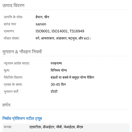
उत्पाद विवरण
उत्पत्ति के प्लेस:
हैयान, चीन
ब्रांड नाम:
sanxin
प्रमाणन:
ISO9001, ISO14001, TS16949
मॉडल संख्या:
वर्ग, आयताकार, अंडाकार, षट्भुज, और ect।
भुगतान & नौवहन नियमों
न्यूनतम आदेश मात्रा:
परक्राम्य
मूल्य:
विनिमय योग्य
पैकेजिंग विवरण:
बंडलों या बक्से में समुद्र योग्य पैकिंग
प्रसव के समय:
30-45 दिन
भुगतान शर्तें:
टी/टी
वर्णन
निर्बाध प्रेसिजन स्टील ट्यूब
मानक:
एएसटीएम, डीआईएन, जीबी, जेआईएस, बीएस