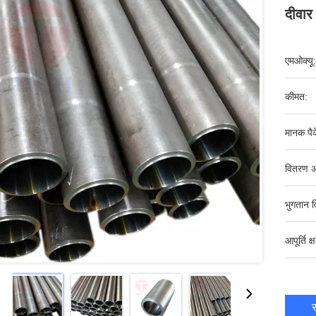
दीवार
एमओक्यू:
कीमत:
मानक पैक
वितरण अ
भुगतान व
आपूर्ति क्
स