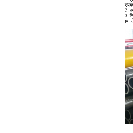
उपकर
2, ह
3, स्
हमार