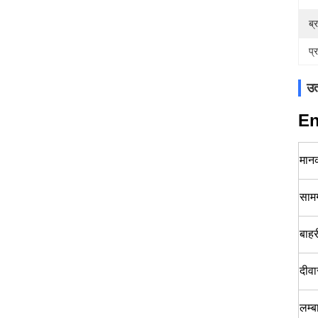
ब्र
प्
उत
En
मान
सामग
बाहर
दीवा
लम्ब