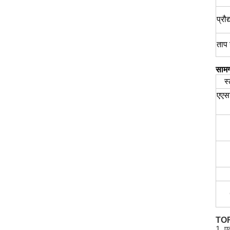
प्रौद
ताप
सामग
स
एएस
TORI
1, ए