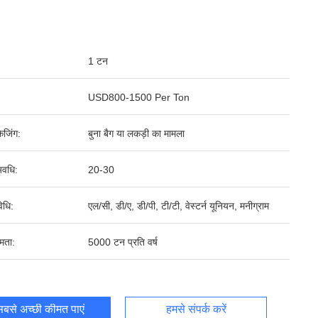
1 टन
USD800-1500 Per Ton
ेजिंग:
बुना बैग या लकड़ी का मामला
वधि:
20-30
िधि:
एल/सी, डी/ए, डी/पी, टी/टी, वेस्टर्न यूनियन, मनीग्राम
षमता:
5000 टन प्रति वर्ष
बसे अच्छी कीमत पाएं
हमसे संपर्क करें