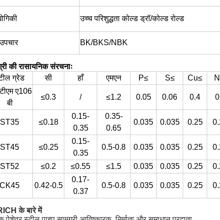
्योगिकी
उच्च परिशुद्धता कोल्ड ड्रॉ/कोल्ड रोल्ड
 उपचार
BK/BKS/NBK
्री की रासायनिक संरचनाः
्टील ग्रेड
सी
हाँ
एमएन
P≤
S≤
Cu≤
N
टीएम ए106
≤0.3
/
≤1.2
0.05
0.06
0.4
0
बी
0.15-
0.35-
ST35
≤0.18
0.035
0.035
0.25
0
0.35
0.65
0.15-
ST45
≤0.25
0.5-0.8
0.035
0.035
0.25
0
0.35
ST52
≤0.2
≤0.55
≤1.5
0.035
0.035
0.25
0
0.17-
CK45
0.42-0.5
0.5-0.8
0.035
0.035
0.25
0
0.37
CH के बारे में
क पेशेवर स्टील पाइप सामग्री आविष्कारक, निर्माता और समाधान प्रदाता