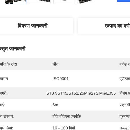
विवरण जानकारी
उत्पाद का वर्
स्तृत जानकारी
पत्ति के प्लेस
चीन
ब्रांड 
रमाणन
ISO9001
प्रोडक
मग्री:
ST37/ST45/ST52/25Mn/27SiMn/E355/SAE10
विशेष 
बाई:
6m,
सहनशी
्मा उपचार:
बीके बीकेएस एनबीके
प्रमाण
ुध डिपो:
10 - 100 मिमी
डब्ल्यूट