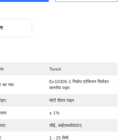
णन
नाम
Torich
En10305-1 निर्बाध प्रेसिजन सिलेंडर 
्ट का नाम:
माननीय पाइप
26
पाइप:
मोटी दीवार पाइप
लता:
± 1%
पत्र:
सीई, आईएसओ9001
ी:
1 - 25 मिमी