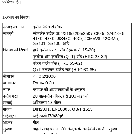
प्रक्रिया है।
1उत्पाद का विवरण
उत्पाद का नाम
क्रोम लेपित रॉड/बार
सामग्री
स्टेनलेस स्टील 304/316/2205/2507.CK45, SAE1045,
4140, 4340, JIS45C, 40Cr, 20MnV6, 42CrMo,
SS431, SS430, आदि
वितरण की स्थिति
हार्ड क्रोम पिस्टन रॉड (एचआरसी 15-20)
प्रदीप्त और प्रबलित (Q+T) रॉड (HRC 28-32)
प्रेरण कठोर रॉड (HRC 55-62)
Q+T इंडक्शन हार्डड रॉड (HRC 60-65)
सीधापन:
<= 0.2/1000
असमानता:
Ra <= 0.2u
व्यास
ग्राहक की आवश्यकताओं के अनुसार
क्रोम परत
20 माइक्रोन (मिनट) से 100 माइक्रोन
लम्बाई
अधिकतम 13 मीटर
मानक
DIN2391, EN10305, GB/T 1619
सहिष्णुता
आईएसओ f7/h8/g6
आकार
गोल
सुरक्षाः
बाहरी सतह पर जंगरोधी तेल,कठोर कार्डबोर्ड आस्तीन सुरक्षा