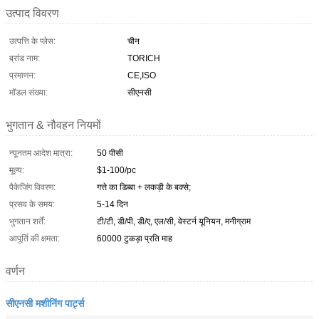
उत्पाद विवरण
उत्पत्ति के प्लेस:
चीन
ब्रांड नाम:
TORICH
प्रमाणन:
CE,ISO
मॉडल संख्या:
सीएनसी
भुगतान & नौवहन नियमों
न्यूनतम आदेश मात्रा:
50 पीसी
मूल्य:
$1-100/pc
पैकेजिंग विवरण:
गत्ते का डिब्बा + लकड़ी के बक्से;
प्रसव के समय:
5-14 दिन
भुगतान शर्तें:
टी/टी, डी/पी, डी/ए, एल/सी, वेस्टर्न यूनियन, मनीग्राम
आपूर्ति की क्षमता:
60000 टुकड़ा प्रति माह
वर्णन
सीएनसी मशीनिंग पार्ट्स