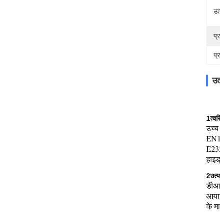
उत
प्
प्
उत
1त्वर
उच्च
EN1
E23
हाइड
2उत्प
डीआई
आयात
के म