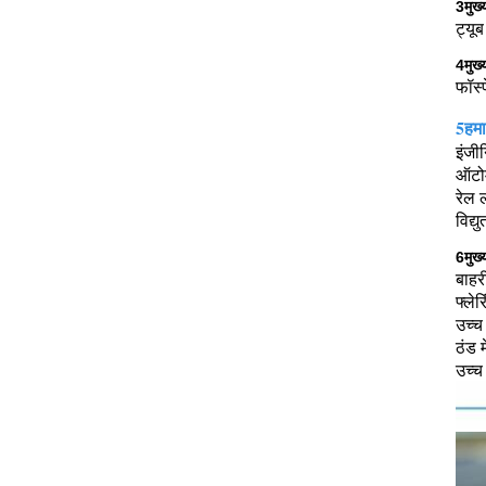
3मुख्
ट्यू
4मुख्
फॉस्
5हमा
इंजी
ऑटोम
रेल 
विद्
6मुख्
बाहर
फ्ले
उच्च
ठंड म
उच्च 