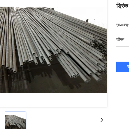
ड्रिं
एमओक्यू:
कीमत:
स