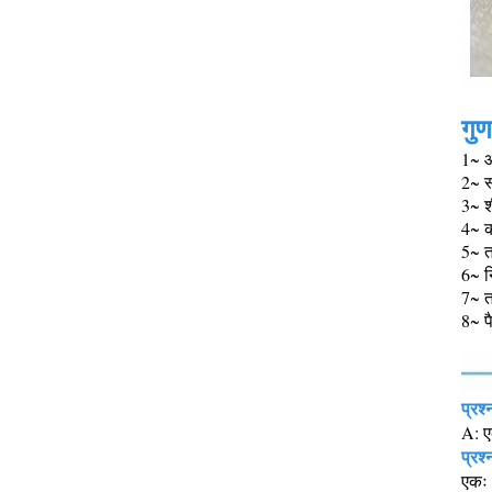
गुण
1~ आ
2~ स
3~ श
4~ क
5~ 
6~ न
7~ त
8~ प
प्रश्
A: ए
प्रश
एकः 