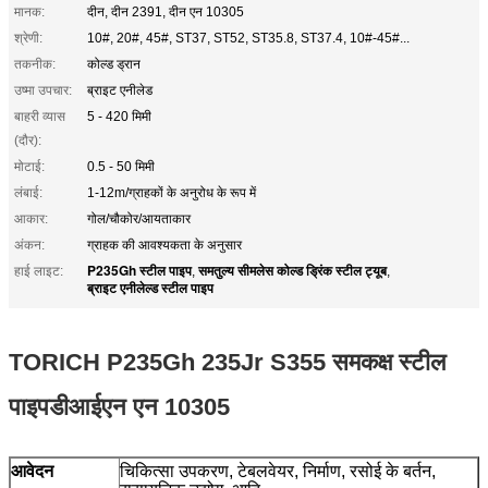
मानक:
दीन, दीन 2391, दीन एन 10305
श्रेणी:
10#, 20#, 45#, ST37, ST52, ST35.8, ST37.4, 10#-45#...
तकनीक:
कोल्ड ड्रान
उष्मा उपचार:
ब्राइट एनीलेड
बाहरी व्यास
5 - 420 मिमी
(दौर):
मोटाई:
0.5 - 50 मिमी
लंबाई:
1-12m/ग्राहकों के अनुरोध के रूप में
आकार:
गोल/चौकोर/आयताकार
अंकन:
ग्राहक की आवश्यकता के अनुसार
P235Gh स्टील पाइप
समतुल्य सीमलेस कोल्ड ड्रिंक स्टील ट्यूब
हाई लाइट:
,
,
ब्राइट एनीलेल्ड स्टील पाइप
TORICH P235Gh 235Jr S355 समकक्ष स्टील
पाइप
डीआईएन एन 10305
आवेदन
चिकित्सा उपकरण, टेबलवेयर, निर्माण, रसोई के बर्तन,