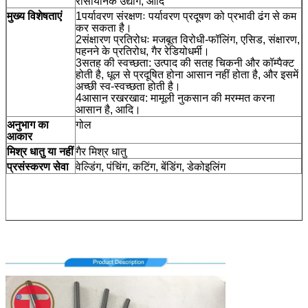
रासायनिक उद्योग, आदि
मुख्य विशेषताएं
1पर्यावरण संरक्षणः पर्यावरण प्रदूषण को प्रभावी ढंग से कम
कर सकता है।
2संक्षारण प्रतिरोधः मजबूत विरोधी-फॉलिंग, एसिड, संक्षारण,
पहनने के प्रतिरोध, गैर रेडियोधर्मी।
3सतह की स्वच्छता: उत्पाद की सतह चिकनी और कॉम्पैक्ट
होती है, धूल से प्रदूषित होना आसान नहीं होता है, और इसमें
अच्छी स्व-स्वच्छता होती है।
4आसान रखरखाव: मामूली नुकसान की मरम्मत करना
आसान है, आदि।
अनुभाग का
गोल
आकार
मिश्र धातु या नहीं
गैर मिश्र धातु
प्रसंस्करण सेवा
वेल्डिंग, पंचिंग, कटिंग, बेंडिंग, डेकोइलिंग