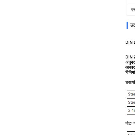
प्
उत
DIN 2
DIN 2
अनुप्
आकार 
विनिर्म
रासाय
नोटः ग