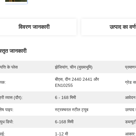
विवरण जानकारी
उत्पाद का वर्
स्तृत जानकारी
पत्ति के प्लेस
झेजियांग, चीन (मुख्यभूमि)
प्रमाण
बीएस, दीन 2440 2441 और 
नक:
ग्रेड स
EN10255
हरी व्यास (दौर):
6 - 168 मिमी
आवेदन 
शेष पाइप:
स्ट्रक्चरल स्टील ट्यूब
उत्पाद
ुध डिपो:
6-168 मिमी
डब्ल्यूट
बाई:
1-12 मी
आकार: