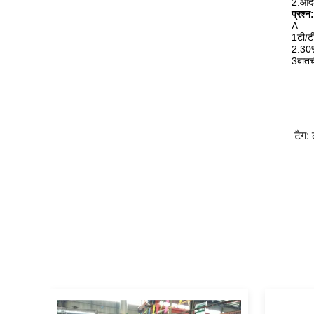
2.आदे
प्रश्न
A:
1टी/ट
2.30%
3बातच
टैग: