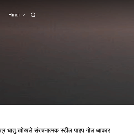
Hindi
िश्र धातु खोखले संरचनात्मक स्टील पाइप गोल आकार