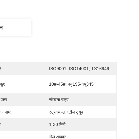
णन
न
ISO9001, ISO14001, TS16949
मूह:
10#-45#, क्यू195-क्यू345
पत्र:
संरचना पाइप
 का नाम:
स्ट्रक्चरल स्टील ट्यूब
ी:
1-30 मिमी
गोल आकार