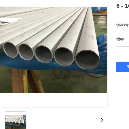
6 - 1
एमओक्यू:
कीमत:
स