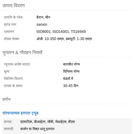
उत्पाद विवरण
उत्पत्ति के प्लेस:
हैयान, चीन
ब्रांड नाम:
sanxin
प्रमाणन:
ISO9001, ISO14001, TS16949
मॉडल संख्या:
ओडी: 10-350 एमएम, डब्ल्यूटी: 1-30 एमएम
भुगतान & नौवहन नियमों
न्यूनतम आदेश मात्रा:
बातचीत योग्य
मूल्य:
विनिमय योग्य
पैकेजिंग विवरण:
बंडलों में
प्रसव के समय:
30-45 दिन
वर्णन
संरचनात्मक इस्पात ट्यूब
मानक:
एएसटीएम, डीआईएन, जीबी, जेआईएस, बीएस
सामग्री:
कार्बन या मिश्र धातु इस्पात