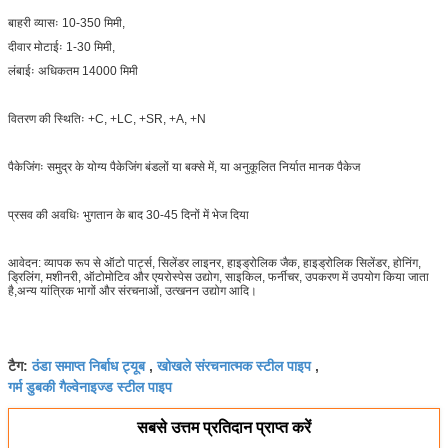
बाहरी व्यासः 10-350 मिमी,
दीवार मोटाईः 1-30 मिमी,
लंबाईः अधिकतम 14000 मिमी
वितरण की स्थितिः +C, +LC, +SR, +A, +N
पैकेजिंगः समुद्र के योग्य पैकेजिंग बंडलों या बक्से में, या अनुकूलित निर्यात मानक पैकेज
प्रसव की अवधिः भुगतान के बाद 30-45 दिनों में भेज दिया
आवेदन: व्यापक रूप से ऑटो पार्ट्स, सिलेंडर लाइनर, हाइड्रोलिक जैक, हाइड्रोलिक सिलेंडर, होनिंग,
ड्रिलिंग, मशीनरी, ऑटोमोटिव और एयरोस्पेस उद्योग, साइकिल, फर्नीचर, उपकरण में उपयोग किया जाता
है,अन्य यांत्रिक भागों और संरचनाओं, उत्खनन उद्योग आदि।
ठंडा समाप्त निर्बाध ट्यूब
खोखले संरचनात्मक स्टील पाइप
टैग:
,
,
गर्म डुबकी गैल्वेनाइज्ड स्टील पाइप
सबसे उत्तम प्रतिदान प्राप्त करें