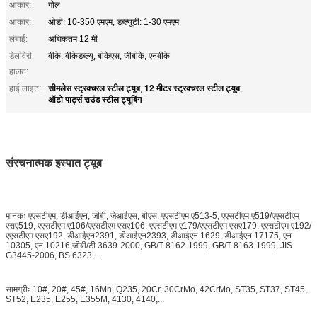
आकार:
गोल
आकार:
ओडी: 10-350 एमएम, डब्ल्यूटी: 1-30 एमएम
लंबाई:
अधिकतम 12 मी
डेलीवेरी
बीके, बीकेडब्ल्यू, बीकेएस, जीबीके, एनबीके
हालत:
सीमलेस स्ट्रक्चरल स्टील ट्यूब
12 मीटर स्ट्रक्चरल स्टील ट्यूब
हाई लाइट:
,
,
ऑटो पार्ट्स राउंड स्टील ट्यूबिंग
संरचनात्मक इस्पात ट्यूब
मानकः एएसटीएम, डीआईएन, जीबी, जेआईएस, बीएस, एएसटीएम ए513-5, एएसटीएम ए519/एएसटीएम
एसए519, एएसटीएम ए106/एएसटीएम एसए106, एएसटीएम ए179/एएसटीएम एसए179, एएसटीएम ए192/
एएसटीएम एसए192, डीआईएन2391, डीआईएन2393, डीआईएन 1629, डीआईएन 17175, एन
10305, एन 10216,जीबी/टी 3639-2000, GB/T 8162-1999, GB/T 8163-1999, JIS
G3445-2006, BS 6323,...
सामग्रीः 10#, 20#, 45#, 16Mn, Q235, 20Cr, 30CrMo, 42CrMo, ST35, ST37, ST45,
ST52, E235, E255, E355M, 4130, 4140,...