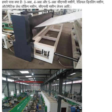
हमारे पास क्या हैः 3-अक्ष, 4-अक्ष और 5-अक्ष सीएनसी मशीनें, रेडियल ड्रिलिंग मशीन,
ऑटोमैटिक लेथ वॉकिंग मशीन, सीएनसी मशीन लेजर आदि।