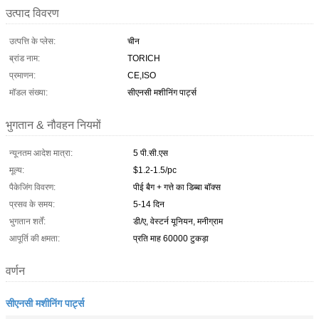
उत्पाद विवरण
उत्पत्ति के प्लेस:
चीन
ब्रांड नाम:
TORICH
प्रमाणन:
CE,ISO
मॉडल संख्या:
सीएनसी मशीनिंग पार्ट्स
भुगतान & नौवहन नियमों
न्यूनतम आदेश मात्रा:
5 पी.सी.एस
मूल्य:
$1.2-1.5/pc
पैकेजिंग विवरण:
पीई बैग + गत्ते का डिब्बा बॉक्स
प्रसव के समय:
5-14 दिन
भुगतान शर्तें:
डी/ए, वेस्टर्न यूनियन, मनीग्राम
आपूर्ति की क्षमता:
प्रति माह 60000 टुकड़ा
वर्णन
सीएनसी मशीनिंग पार्ट्स