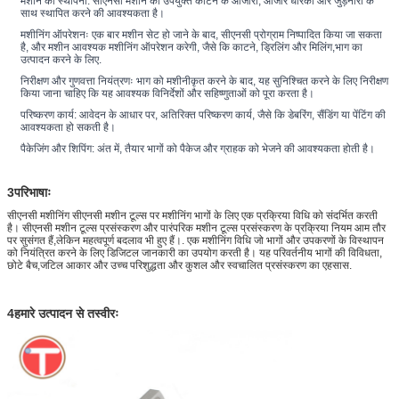
मशीन की स्थापना: सीएनसी मशीन को उपयुक्त काटने के औजारों, औजार धारकों और जुड़नारों के 
साथ स्थापित करने की आवश्यकता है।
मशीनिंग ऑपरेशनः एक बार मशीन सेट हो जाने के बाद, सीएनसी प्रोग्राम निष्पादित किया जा सकता 
है, और मशीन आवश्यक मशीनिंग ऑपरेशन करेगी, जैसे कि काटने, ड्रिलिंग और मिलिंग,भाग का 
उत्पादन करने के लिए.
निरीक्षण और गुणवत्ता नियंत्रणः भाग को मशीनीकृत करने के बाद, यह सुनिश्चित करने के लिए निरीक्षण 
किया जाना चाहिए कि यह आवश्यक विनिर्देशों और सहिष्णुताओं को पूरा करता है।
परिष्करण कार्य: आवेदन के आधार पर, अतिरिक्त परिष्करण कार्य, जैसे कि डेबरिंग, सैंडिंग या पेंटिंग की 
आवश्यकता हो सकती है।
पैकेजिंग और शिपिंग: अंत में, तैयार भागों को पैकेज और ग्राहक को भेजने की आवश्यकता होती है।
3परिभाषाः
सीएनसी मशीनिंग सीएनसी मशीन टूल्स पर मशीनिंग भागों के लिए एक प्रक्रिया विधि को संदर्भित करती
है। सीएनसी मशीन टूल्स प्रसंस्करण और पारंपरिक मशीन टूल्स प्रसंस्करण के प्रक्रिया नियम आम तौर
पर सुसंगत हैं,लेकिन महत्वपूर्ण बदलाव भी हुए हैं।. एक मशीनिंग विधि जो भागों और उपकरणों के विस्थापन
को नियंत्रित करने के लिए डिजिटल जानकारी का उपयोग करती है। यह परिवर्तनीय भागों की विविधता,
छोटे बैच,जटिल आकार और उच्च परिशुद्धता और कुशल और स्वचालित प्रसंस्करण का एहसास.
4हमारे उत्पादन से तस्वीरः