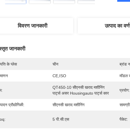
विवरण जानकारी
उत्पाद का वर्
स्तृत जानकारी
पत्ति के प्लेस
चीन
ब्रांड 
रमाणन
CE,ISO
मॉडल स
QT450-10 सीएनसी खराद मशीनिंग 
म:
प्रयोग:
पार्ट्स असर Housingauto पार्ट्स कार
्पादन प्रौद्योगिकी:
सीएनसी खराद मशीनिंग
सामग्री
oq:
5 पी.सी.एस
पैकेट: