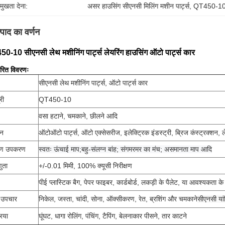
रमुखता देना:
असर हाउसिंग सीएनसी मिलिंग मशीन पार्ट्स
, 
QT450-10 स
्पाद का वर्णन
0-10 सीएनसी लेथ मशीनिंग पार्ट्स लेयरिंग हाउसिंग ऑटो पार्ट्स कार
वरित विवरणः
सीएनसी लेथ मशीनिंग पार्ट्स, ऑटो पार्ट्स कार
री
QT450-10
वसा हटाने, चमकाने, छीलने आदि
दन
ऑटो
ऑटो पार्ट्स, ऑटो एक्सेसरीज, इलेक्ट्रिक इंडस्ट्री, ब्रिज कंस्ट्रक्शन, 
्षण उपकरण
स्वतः ऊंचाई माप;बहु-संलग्न बांह; संगमरमर का मंच; असमानता माप आदि
णुता
+/-0.01 मिमी, 100% क्यूसी निरीक्षण
पीई प्लास्टिक बैग, पेपर फाइबर, कार्डबोर्ड, लकड़ी के पैलेट, या आवश्यकता क
 उपचार
निकेल, जस्ता, चांदी, सोना, ऑक्सीकरण, रेत, ब्रशिंग और चमकाने
सीएनसी या
रिया
घूंघट, धागा रोलिंग, पंचिंग, टैपिंग, बेलनाकार पीसने, तार काटने