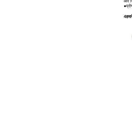
और न
●प्रो
4हमार