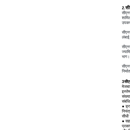
सी
2.
सीएनस
शामिल
उपकर
सीएनस
लंबाई
सीएनस
ज्याम
भाग।
सीएनस
निर्म
3सीएन
मेजबा
इस्ते
संख्य
संबंध
● ड्र
नियंत
सीधी 
● सहा
प्रका