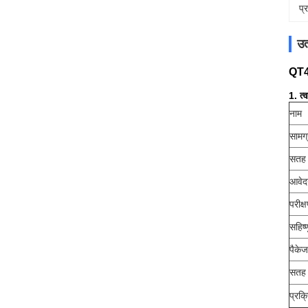
प्
उत
QT45
1. त्
नाम
सामग्
सतह
आवे
परीक
सहिष्
पैकेज
सतह
प्रक्