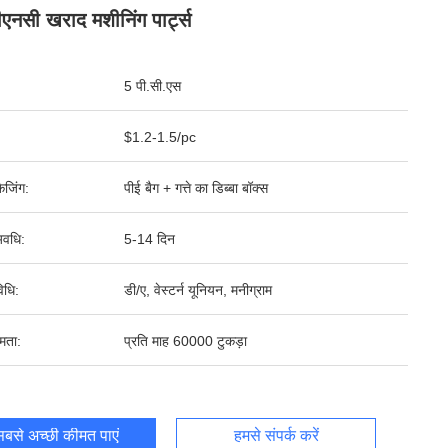
एनसी खराद मशीनिंग पार्ट्स
5 पी.सी.एस
$1.2-1.5/pc
ेजिंग:
पीई बैग + गत्ते का डिब्बा बॉक्स
वधि:
5-14 दिन
िधि:
डी/ए, वेस्टर्न यूनियन, मनीग्राम
षमता:
प्रति माह 60000 टुकड़ा
बसे अच्छी कीमत पाएं
हमसे संपर्क करें