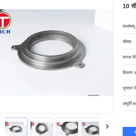
10 सी
एमओक्यू:
कीमत:
मानक पैक
वितरण अ
भुगतान व
आपूर्ति क्
स