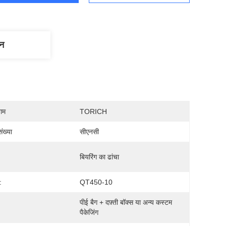
णन
नाम
TORICH
ंख्या
सीएनसी
बियरिंग का ढांचा
:
QT450-10
पीई बैग + दफ़्ती बॉक्स या अन्य कस्टम 
पैकेजिंग