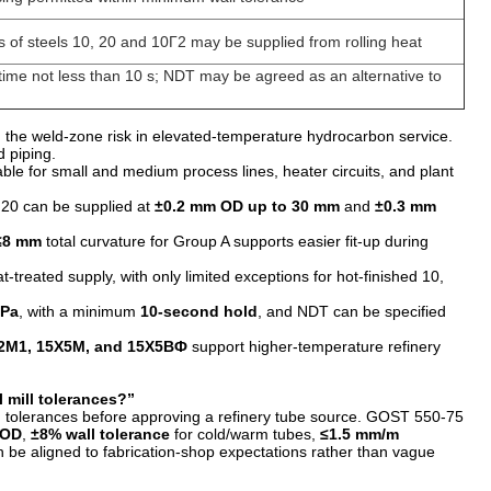
es of steels 10, 20 and 10Г2 may be supplied from rolling heat
time not less than 10 s; NDT may be agreed as an alternative to
the weld-zone risk in elevated-temperature hydrocarbon service.
 piping.
table for small and medium process lines, heater circuits, and plant
 20 can be supplied at
±0.2 mm OD up to 30 mm
and
±0.3 mm
≤8 mm
total curvature for Group A supports easier fit-up during
-treated supply, with only limited exceptions for hot-finished 10,
MPa
, with a minimum
10-second hold
, and NDT can be specified
2М1, 15Х5М, and 15Х5ВФ
support higher-temperature refinery
l mill tolerances?”
th tolerances before approving a refinery tube source. GOST 550-75
 OD
,
±8% wall tolerance
for cold/warm tubes,
≤1.5 mm/m
 be aligned to fabrication-shop expectations rather than vague