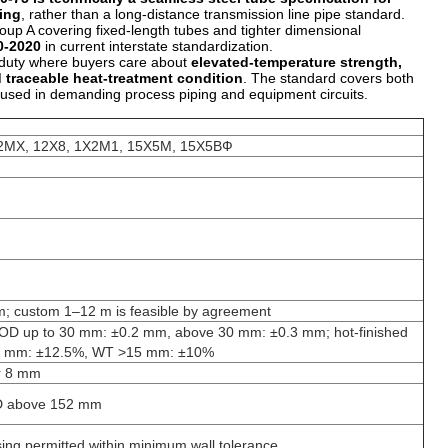
ing
, rather than a long-distance transmission line pipe standard.
roup A covering fixed-length tubes and tighter dimensional
0-2020
in current interstate standardization.
 duty where buyers care about
elevated-temperature strength,
nd traceable heat-treatment condition
. The standard covers both
 used in demanding process piping and equipment circuits.
de 12МХ, 12Х8, 1Х2М1, 15Х5М, 15Х5ВФ
2 m; custom 1–12 m is feasible by agreement
 OD up to 30 mm: ±0.2 mm, above 30 mm: ±0.3 mm; hot-finished
≤15 mm: ±12.5%, WT >15 mm: ±10%
er 8 mm
OD above 152 mm
essing permitted within minimum wall tolerance