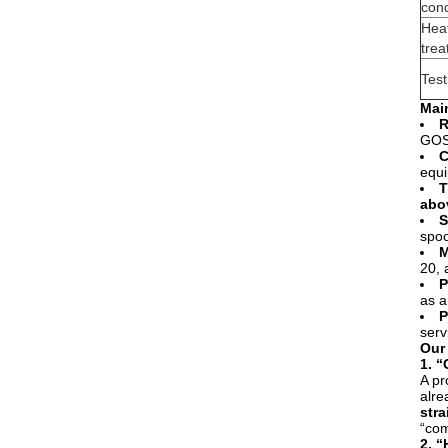
cond
Hea
tre
Test
Mai
R
GOST
C
equi
T
abo
S
spoo
M
20, 
P
as a
P
serv
Our
1. “
A pr
alre
str
“com
2. “