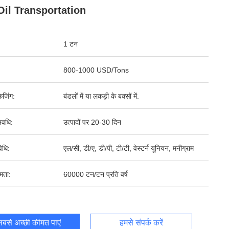
Oil Transportation
1 टन
800-1000 USD/Tons
ेजिंग:
बंडलों में या लकड़ी के बक्सों में.
वधि:
उत्पादों पर 20-30 दिन
िधि:
एल/सी, डी/ए, डी/पी, टी/टी, वेस्टर्न यूनियन, मनीग्राम
षमता:
60000 टन/टन प्रति वर्ष
बसे अच्छी कीमत पाएं
हमसे संपर्क करें