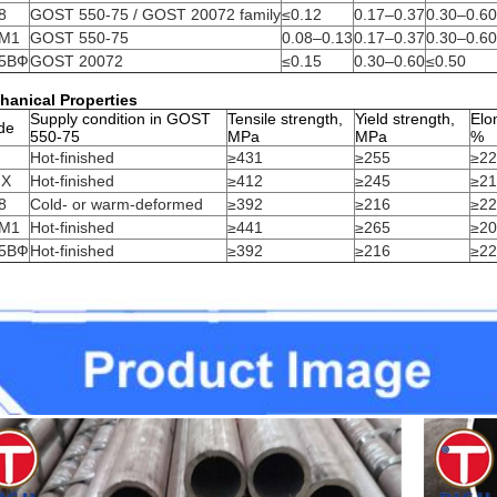
8
GOST 550-75 / GOST 20072 family
≤0.12
0.17–0.37
0.30–0.60
М1
GOST 550-75
0.08–0.13
0.17–0.37
0.30–0.60
5ВФ
GOST 20072
≤0.15
0.30–0.60
≤0.50
hanical Properties
Supply condition in GOST
Tensile strength,
Yield strength,
Elo
de
550-75
MPa
MPa
%
Hot-finished
≥431
≥255
≥22
МХ
Hot-finished
≥412
≥245
≥21
8
Cold- or warm-deformed
≥392
≥216
≥22
М1
Hot-finished
≥441
≥265
≥20
5ВФ
Hot-finished
≥392
≥216
≥22