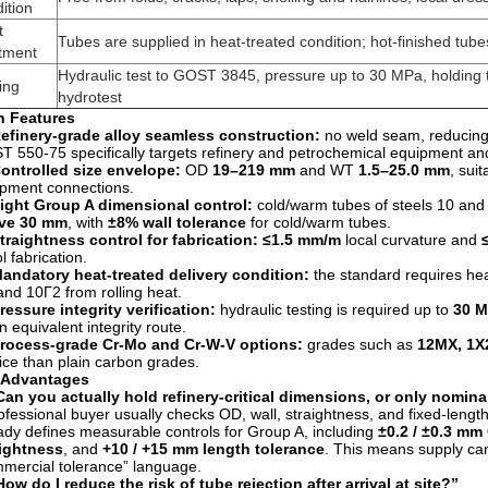
ition
t
Tubes are supplied in heat-treated condition; hot-finished tub
atment
Hydraulic test to GOST 3845, pressure up to 30 MPa, holding 
ing
hydrotest
n Features
efinery-grade alloy seamless construction:
no weld seam, reducing 
 550-75 specifically targets refinery and petrochemical equipment and
ontrolled size envelope:
OD
19–219 mm
and WT
1.5–25.0 mm
, sui
pment connections.
ight Group A dimensional control:
cold/warm tubes of steels 10 and
ve 30 mm
, with
±8% wall tolerance
for cold/warm tubes.
traightness control for fabrication:
≤1.5 mm/m
local curvature and
l fabrication.
andatory heat-treated delivery condition:
the standard requires heat
and 10Г2 from rolling heat.
ressure integrity verification:
hydraulic testing is required up to
30 
n equivalent integrity route.
rocess-grade Cr-Mo and Cr-W-V options:
grades such as
12МХ, 1Х
ice than plain carbon grades.
 Advantages
Can you actually hold refinery-critical dimensions, or only nomina
ofessional buyer usually checks OD, wall, straightness, and fixed-leng
ady defines measurable controls for Group A, including
±0.2 / ±0.3 mm
aightness
, and
+10 / +15 mm length tolerance
. This means supply can
mercial tolerance” language.
How do I reduce the risk of tube rejection after arrival at site?”