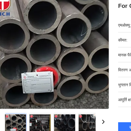
For 
एमओक्यू:
कीमत:
मानक पैक
वितरण अ
भुगतान व
आपूर्ति क्
स