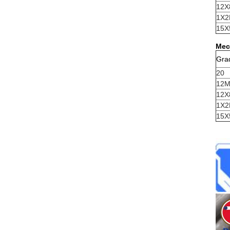
12Х
1Х2
15Х
Mec
Gra
20
12
12Х
1Х2
15Х