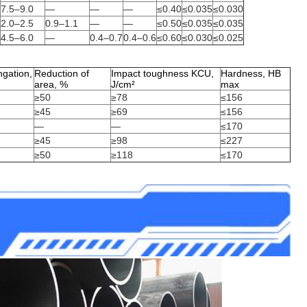
7.5–9.0
—
—
—
≤0.40
≤0.035
≤0.030
2.0–2.5
0.9–1.1
—
—
≤0.50
≤0.035
≤0.035
4.5–6.0
—
0.4–0.7
0.4–0.6
≤0.60
≤0.030
≤0.025
ngation,
Reduction of
Impact toughness KCU,
Hardness, HB
area, %
J/cm²
max
≥50
≥78
≤156
≥45
≥69
≤156
—
—
≤170
≥45
≥98
≤227
≥50
≥118
≤170