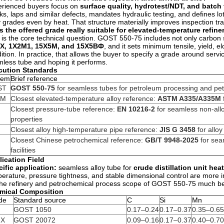
rienced buyers focus on
surface quality, hydrotest/NDT, and batch 
ks, laps and similar defects, mandates hydraulic testing, and defines l
y grades even by heat. That structure materially improves inspection tr
Is the offered grade really suitable for elevated-temperature refin
 is the core technical question. GOST 550-75 includes not only carbon 
Х, 1Х2М1, 15Х5М, and 15Х5ВФ
, and it sets minimum tensile, yield,
ition. In practice, that allows the buyer to specify a grade around ser
less tube and hoping it performs.
cution Standards
tem
Brief reference
ST
GOST 550-75
for seamless tubes for petroleum processing and pet
TM
Closest elevated-temperature alloy reference:
ASTM A335/A335M
Closest pressure-tube reference:
EN 10216-2
for seamless non-allo
properties
Closest alloy high-temperature pipe reference:
JIS G 3458
for alloy
Closest Chinese petrochemical reference:
GB/T 9948-2025
for sea
facilities
ication Field
ific application:
seamless alloy tube for
crude distillation unit hea
erature, pressure tightness, and stable dimensional control are more imp
 the refinery and petrochemical process scope of GOST 550-75 much bet
mical Composition
de
Standard source
C
Si
Mn
GOST 1050
0.17–0.24
0.17–0.37
0.35–0.65
МХ
GOST 20072
0.09–0.16
0.17–0.37
0.40–0.70