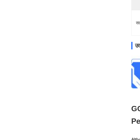
सत
उत
GO
Pe
Alth