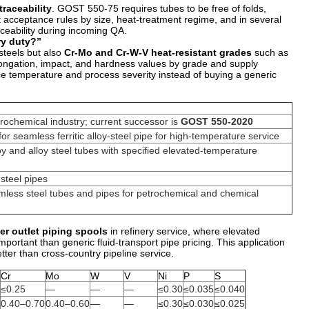
traceability
. GOST 550-75 requires tubes to be free of folds,
ot acceptance rules by size, heat-treatment regime, and in several
aceability during incoming QA.
ery duty?”
steels but also
Cr-Mo and Cr-W-V heat-resistant grades
such as
 elongation, impact, and hardness values by grade and supply
vice temperature and process severity instead of buying a generic
rochemical industry; current successor is
GOST 550-2020
for seamless ferritic alloy-steel pipe for high-temperature service
y and alloy steel tubes with specified elevated-temperature
 steel pipes
mless steel tubes and pipes for petrochemical and chemical
ter outlet piping spools
in refinery service, where elevated
ortant than generic fluid-transport pipe pricing. This application
ter than cross-country pipeline service.
Cr
Mo
W
V
Ni
P
S
≤0.25
—
—
—
≤0.30
≤0.035
≤0.040
0.40–0.70
0.40–0.60
—
—
≤0.30
≤0.030
≤0.025