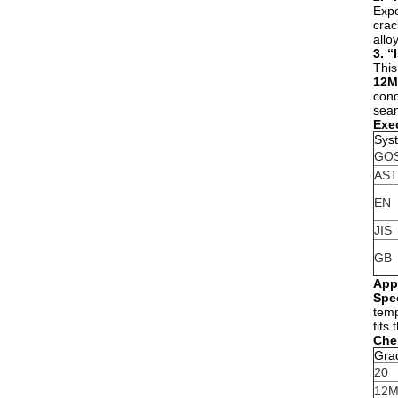
Expe
crac
allo
3. “
This
12М
cond
seam
Exe
Sys
GO
AS
EN
JIS
GB
Appl
Spec
temp
fits
Che
Gra
20
12