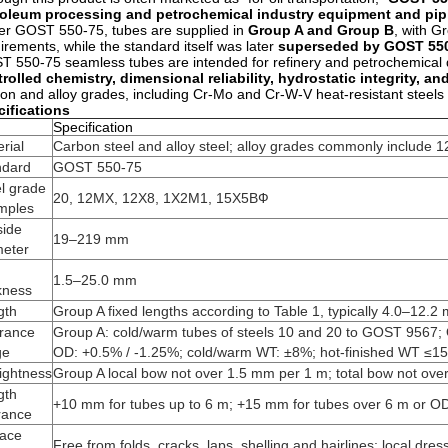
roleum processing and petrochemical industry equipment and pip
r GOST 550-75, tubes are supplied in
Group A and Group B
, with G
irements, while the standard itself was later
superseded by GOST 55
 550-75 seamless tubes are intended for refinery and petrochemical
rolled chemistry, dimensional reliability, hydrostatic integrity, a
on and alloy grades, including Cr-Mo and Cr-W-V heat-resistant steels
ifications
m
Specification
rial
Carbon steel and alloy steel; alloy grades commonly inclu
ndard
GOST 550-75
l grade
20, 12МХ, 12Х8, 1Х2М1, 15Х5ВФ
mples
side
19–219 mm
meter
1.5–25.0 mm
kness
gth
Group A fixed lengths according to Table 1, typically 4.0–12.
erance
Group A: cold/warm tubes of steels 10 and 20 to GOST 9567;
ge
OD: +0.5% / -1.25%; cold/warm WT: ±8%; hot-finished WT 
ightness
Group A local bow not over 1.5 mm per 1 m; total bow not ov
gth
+10 mm for tubes up to 6 m; +15 mm for tubes over 6 m or 
rance
face
Free from folds, cracks, laps, shelling and hairlines; local dr