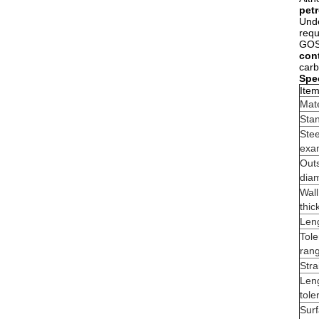
pet
Unde
requ
GOST
cont
carb
Spec
Ite
Mate
Sta
Stee
exa
Out
dia
Wall
thic
Len
Tol
ran
Stra
Len
tole
Sur