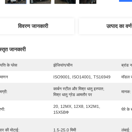
विवरण जानकारी
उत्पाद का वर्
स्तृत जानकारी
पत्ति के प्लेस
झेजियांग/चीन
ब्रांड 
रमाणन
ISO9001, ISO14001, TS16949
मॉडल स
कार्बन स्टील और मिश्र धातु इस्पात; 
मग्री:
मानक:
मिश्र धातु ग्रेड आमतौर पर
20, 12МХ, 12Х8, 1Х2М1, 
रेणी:
घेरे के
15Х5ВФ
वार की मोटाई:
1.5-25.0 मिमी
लंबाई: