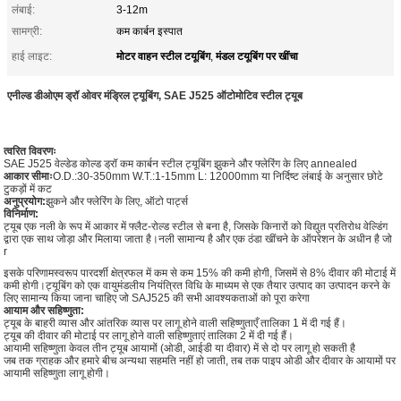
लंबाई:
3-12m
सामग्री:
कम कार्बन इस्पात
मोटर वाहन स्टील टयूबिंग
मंडल टयूबिंग पर खींचा
हाई लाइट:
,
एनील्ड डीओएम ड्रॉ ओवर मंड्रिल ट्यूबिंग, SAE J525 ऑटोमोटिव स्टील ट्यूब
त्वरित विवरणः
SAE J525 वेल्डेड कोल्ड ड्रॉ कम कार्बन स्टील ट्यूबिंग झुकने और फ्लेरिंग के लिए annealed
आकार सीमाः
O.D.:30-350mm W.T.:1-15mm L: 12000mm या निर्दिष्ट लंबाई के अनुसार छोटे
टुकड़ों में कट
अनुप्रयोग:
झुकने और फ्लेरिंग के लिए, ऑटो पार्ट्स
विनिर्माण:
ट्यूब एक नली के रूप में आकार में फ्लैट-रोल्ड स्टील से बना है, जिसके किनारों को विद्युत प्रतिरोध वेल्डिंग
द्वारा एक साथ जोड़ा और मिलाया जाता है।नली सामान्य है और एक ठंडा खींचने के ऑपरेशन के अधीन है जो
r
इसके परिणामस्वरूप पारदर्शी क्षेत्रफल में कम से कम 15% की कमी होगी, जिसमें से 8% दीवार की मोटाई में
कमी होगी।ट्यूबिंग को एक वायुमंडलीय नियंत्रित विधि के माध्यम से एक तैयार उत्पाद का उत्पादन करने के
लिए सामान्य किया जाना चाहिए जो SAJ525 की सभी आवश्यकताओं को पूरा करेगा
आयाम और सहिष्णुता:
ट्यूब के बाहरी व्यास और आंतरिक व्यास पर लागू होने वाली सहिष्णुताएँ तालिका 1 में दी गई हैं।
ट्यूब की दीवार की मोटाई पर लागू होने वाली सहिष्णुताएं तालिका 2 में दी गई हैं।
आयामी सहिष्णुता केवल तीन ट्यूब आयामों (ओडी, आईडी या दीवार) में से दो पर लागू हो सकती है
जब तक ग्राहक और हमारे बीच अन्यथा सहमति नहीं हो जाती, तब तक पाइप ओडी और दीवार के आयामों पर
आयामी सहिष्णुता लागू होगी।