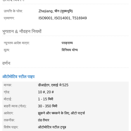
उत्पत्ति के प्लेस:
Zhejiang, चीन (मुख्यभूमि)
प्रमाणन:
ISO9001, ISO14001, TS16949
भुगतान & नौवहन नियमों
न्यूनतम आदेश मात्रा:
परक्राम्य
मूल्य:
विनिमय योग्य
वर्णन
ऑटोमोटिव स्टील पाइप
मानक:
डीआईएन, एसएई जे 525
ग्रेड:
10 #, 20 #
मोटाई:
1 - 15 मिमी
बाहरी व्यास (गोल):
30 - 350 मिमी
आवेदन:
झुकने और चमकने के लिए, ऑटो पार्ट्स
तकनीक:
ठंड तैयार
विशेष पाइप:
ऑटोमोटिव स्टील ट्यूब