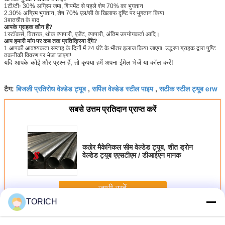
1टी/टीः 30% अग्रिम जमा, शिपमेंट से पहले शेष 70% का भुगतान
2.30% अग्रिम भुगतान, शेष 70% एल/सी के खिलाफ दृष्टि पर भुगतान किया
3बातचीत के बाद
आपके ग्राहक कौन हैं?
1स्टॉकर्स, वितरक, थोक व्यापारी, एजेंट, व्यापारी, अंतिम उपयोगकर्ता आदि।
आप हमारी मांग पर कब तक प्रतिक्रिया देंगे?
1.आपकी आवश्यकता सप्ताह के दिनों में 24 घंटे के भीतर इलाज किया जाएगा. उद्धरण ग्राहक द्वारा पुष्टि
तकनीकी विवरण पर भेजा जाएगा!
यदि आपके कोई और प्रश्न हैं, तो कृपया हमें अपना ईमेल भेजें या कॉल करें!
बिजली प्रतिरोध वेल्डेड ट्यूब
सर्पिल वेल्डेड स्टील पाइप
सटीक स्टील ट्यूब erw
टैग:
,
,
सबसे उत्तम प्रतिदान प्राप्त करें
कठोर मैकेनिकल सीम वेल्डेड ट्यूब, शीत ड्रोन
वेल्डेड ट्यूब एएसटीएम / डीआईएन मानक
जारी रखें
TORICH
वेल्डेड स्टील ट्यूब
अधिक