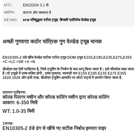
MTC:
EN10204 3.1 बी
मशीनिंग:
काटना और चमकता है
erw परिशुद्धता स्टील ट्यूब
बिजली प्रतिरोध वेल्डेड ट्यूब
हाई लाइट:
,
अच्छी गुणवत्ता कठोर यांत्रिक गुण वेल्डेड ट्यूब मानक
वेल्डेड ट्यूब मानक
EN10305-2 ठंडे खींच वेल्डेड सटीक स्टील ट्यूब DOM ट्यूब E155,E195,E235,E275,E355
+C +LC +SR +A +N
डीओएम एक ऐसी प्रक्रिया है, जिसे ट्यूबिंग के निर्माण के बाद लागू किया जाता है। इसे सीमलेस कहा जाता
है।तो ट्यूबों में उच्च शक्ति होगी , उच्च गुणवत्ता. सामग्री रूप E155 E195 E235 E275 E355
1020 1026 और इसी तरह. डीओएम ट्यूबिंग आमतौर पर ऑटो पार्ट्स में उपयोग किया जाता है.
उत्पादन प्रक्रिया:
कोल्ड पिलगर मशीन और कोल्ड वालिंग मशीन द्वारा कोल्ड वालिंग
आकारः 6-350 मिमी
WT: 1.0-35 मिमी
1मानक:
EN10305-2 ठंडे ढंग से खींचे गए सटीक निर्बाध इस्पात पाइप