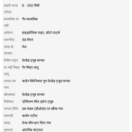
बाहरी व्यास
6 - 350 मिमी
(गोल):
माध्यमिक या
गैर-माध्यमिक
नहीं:
आवेदन:
हाइड्रोलिक पाइप, ऑटो पार्ट्स
तकनीक:
ठंड तैयार
सतह के
तेल
उपचार:
विशेष पाइप:
वेल्डेड ट्यूब मानक
या नहीं मिश्र
गैर मिश्र धातु
धातु:
उत्पाद का
कठोर मैकेनिकल गुण वेल्डेड ट्यूब मानक
नाम:
खोजशब्द:
वेल्डेड ट्यूब मानक
विशेषता:
प्रेसिजन शीत ड्रोन ट्यूब
उत्पाद विधि:
एक मंडल (डीओएम) पर खींचा गया
सामग्री:
कार्बन स्टील
सतह:
वेल्ड सीम हटा दिया गया
गुणवत्ता:
आंतरिक कंट्राल