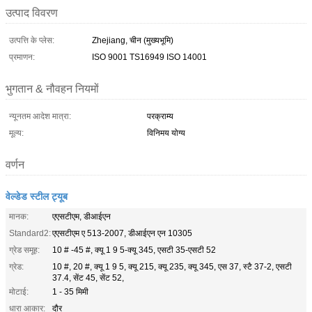
उत्पाद विवरण
उत्पत्ति के प्लेस:
Zhejiang, चीन (मुख्यभूमि)
प्रमाणन:
ISO 9001 TS16949 ISO 14001
भुगतान & नौवहन नियमों
न्यूनतम आदेश मात्रा:
परक्राम्य
मूल्य:
विनिमय योग्य
वर्णन
वेल्डेड स्टील ट्यूब
मानक:
एएसटीएम, डीआईएन
Standard2:
एएसटीएम ए 513-2007, डीआईएन एन 10305
ग्रेड समूह:
10 # -45 #, क्यू 1 9 5-क्यू 345, एसटी 35-एसटी 52
ग्रेड:
10 #, 20 #, क्यू 1 9 5, क्यू 215, क्यू 235, क्यू 345, एस 37, स्टै 37-2, एसटी
37.4, सेंट 45, सेंट 52,
मोटाई:
1 - 35 मिमी
धारा आकार:
दौर