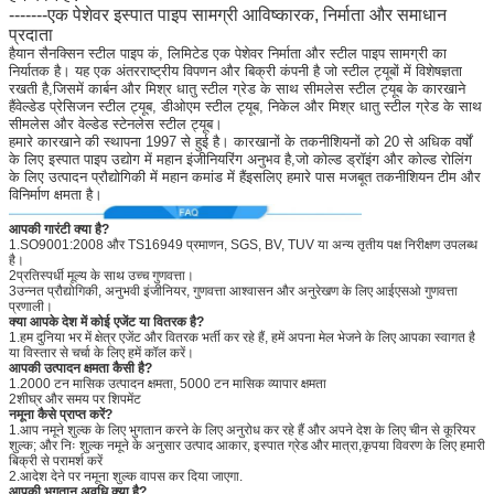
-------एक पेशेवर इस्पात पाइप सामग्री आविष्कारक, निर्माता और समाधान
प्रदाता
हैयान सैनक्सिन स्टील पाइप कं, लिमिटेड एक पेशेवर निर्माता और स्टील पाइप सामग्री का
निर्यातक है। यह एक अंतरराष्ट्रीय विपणन और बिक्री कंपनी है जो स्टील ट्यूबों में विशेषज्ञता
रखती है,जिसमें कार्बन और मिश्र धातु स्टील ग्रेड के साथ सीमलेस स्टील ट्यूब के कारखाने
हैंवेल्डेड प्रेसिजन स्टील ट्यूब, डीओएम स्टील ट्यूब, निकेल और मिश्र धातु स्टील ग्रेड के साथ
सीमलेस और वेल्डेड स्टेनलेस स्टील ट्यूब।
हमारे कारखाने की स्थापना 1997 से हुई है। कारखानों के तकनीशियनों को 20 से अधिक वर्षों
के लिए इस्पात पाइप उद्योग में महान इंजीनियरिंग अनुभव है,जो कोल्ड ड्रॉइंग और कोल्ड रोलिंग
के लिए उत्पादन प्रौद्योगिकी में महान कमांड में हैंइसलिए हमारे पास मजबूत तकनीशियन टीम और
विनिर्माण क्षमता है।
आपकी गारंटी क्या है?
1.SO9001:2008 और TS16949 प्रमाणन, SGS, BV, TUV या अन्य तृतीय पक्ष निरीक्षण उपलब्ध
है।
2प्रतिस्पर्धी मूल्य के साथ उच्च गुणवत्ता।
3उन्नत प्रौद्योगिकी, अनुभवी इंजीनियर, गुणवत्ता आश्वासन और अनुरेखण के लिए आईएसओ गुणवत्ता
प्रणाली।
क्या आपके देश में कोई एजेंट या वितरक है?
1.हम दुनिया भर में क्षेत्र एजेंट और वितरक भर्ती कर रहे हैं, हमें अपना मेल भेजने के लिए आपका स्वागत है
या विस्तार से चर्चा के लिए हमें कॉल करें।
आपकी उत्पादन क्षमता कैसी है?
1.2000 टन मासिक उत्पादन क्षमता, 5000 टन मासिक व्यापार क्षमता
2शीघ्र और समय पर शिपमेंट
नमूना कैसे प्राप्त करें?
1.आप नमूने शुल्क के लिए भुगतान करने के लिए अनुरोध कर रहे हैं और अपने देश के लिए चीन से कूरियर
शुल्क; और निः शुल्क नमूने के अनुसार उत्पाद आकार, इस्पात ग्रेड और मात्रा,कृपया विवरण के लिए हमारी
बिक्री से परामर्श करें
2.आदेश देने पर नमूना शुल्क वापस कर दिया जाएगा.
आपकी भुगतान अवधि क्या है?