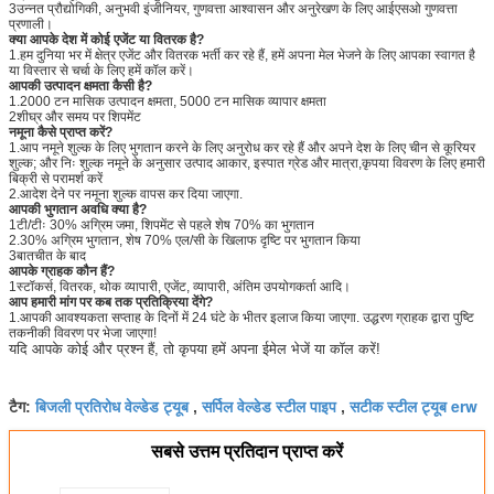
3उन्नत प्रौद्योगिकी, अनुभवी इंजीनियर, गुणवत्ता आश्वासन और अनुरेखण के लिए आईएसओ गुणवत्ता
प्रणाली।
क्या आपके देश में कोई एजेंट या वितरक है?
1.हम दुनिया भर में क्षेत्र एजेंट और वितरक भर्ती कर रहे हैं, हमें अपना मेल भेजने के लिए आपका स्वागत है
या विस्तार से चर्चा के लिए हमें कॉल करें।
आपकी उत्पादन क्षमता कैसी है?
1.2000 टन मासिक उत्पादन क्षमता, 5000 टन मासिक व्यापार क्षमता
2शीघ्र और समय पर शिपमेंट
नमूना कैसे प्राप्त करें?
1.आप नमूने शुल्क के लिए भुगतान करने के लिए अनुरोध कर रहे हैं और अपने देश के लिए चीन से कूरियर
शुल्क; और निः शुल्क नमूने के अनुसार उत्पाद आकार, इस्पात ग्रेड और मात्रा,कृपया विवरण के लिए हमारी
बिक्री से परामर्श करें
2.आदेश देने पर नमूना शुल्क वापस कर दिया जाएगा.
आपकी भुगतान अवधि क्या है?
1टी/टीः 30% अग्रिम जमा, शिपमेंट से पहले शेष 70% का भुगतान
2.30% अग्रिम भुगतान, शेष 70% एल/सी के खिलाफ दृष्टि पर भुगतान किया
3बातचीत के बाद
आपके ग्राहक कौन हैं?
1स्टॉकर्स, वितरक, थोक व्यापारी, एजेंट, व्यापारी, अंतिम उपयोगकर्ता आदि।
आप हमारी मांग पर कब तक प्रतिक्रिया देंगे?
1.आपकी आवश्यकता सप्ताह के दिनों में 24 घंटे के भीतर इलाज किया जाएगा. उद्धरण ग्राहक द्वारा पुष्टि
तकनीकी विवरण पर भेजा जाएगा!
यदि आपके कोई और प्रश्न हैं, तो कृपया हमें अपना ईमेल भेजें या कॉल करें!
बिजली प्रतिरोध वेल्डेड ट्यूब
सर्पिल वेल्डेड स्टील पाइप
सटीक स्टील ट्यूब erw
टैग:
,
,
सबसे उत्तम प्रतिदान प्राप्त करें