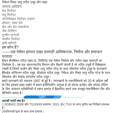
निकेल मिश्र धातु स्टील ट्यूब और पाइप
उत्पाद आवेदनः
तेल सिलेंडर
वायु सिलेंडर,
ऑटोमोबाइल सिलेंडर लाइनर
बॉयलर, दबाव पोत
शेल और हीट एक्सचेंजर
जैक लिफ्टिंग
दूरबीन प्रणाली
वायवीय सिलेंडर
कृषि मशीनरी
हम कौन हैं?
-------एक पेशेवर इस्पात पाइप सामग्री आविष्कारक, निर्माता और समाधान
प्रदाता
हैयान सैनक्सिन स्टील पाइप कं, लिमिटेड एक पेशेवर निर्माता और स्टील पाइप सामग्री का
निर्यातक है। यह एक अंतरराष्ट्रीय विपणन और बिक्री कंपनी है जो स्टील ट्यूबों में विशेषज्ञता
रखती है,जिसमें कार्बन और मिश्र धातु स्टील ग्रेड के साथ सीमलेस स्टील ट्यूब के कारखाने
हैंवेल्डेड प्रेसिजन स्टील ट्यूब, डीओएम स्टील ट्यूब, निकेल और मिश्र धातु स्टील ग्रेड के साथ
सीमलेस और वेल्डेड स्टेनलेस स्टील ट्यूब।
हमारे कारखाने की स्थापना 1997 से हुई है। कारखानों के तकनीशियनों को 20 से अधिक वर्षों
के लिए इस्पात पाइप उद्योग में महान इंजीनियरिंग अनुभव है,जो कोल्ड ड्रॉइंग और कोल्ड रोलिंग
के लिए उत्पादन प्रौद्योगिकी में महान कमांड में हैंइसलिए हमारे पास मजबूत तकनीशियन टीम और
विनिर्माण क्षमता है।
आपकी गारंटी क्या है?
1.SO9001:2008 और TS16949 प्रमाणन, SGS, BV, TUV या अन्य तृतीय पक्ष निरीक्षण उपलब्ध
है।
2प्रतिस्पर्धी मूल्य के साथ उच्च गुणवत्ता।