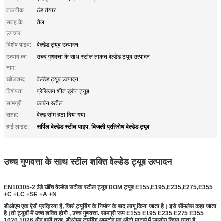
तकनीक:
ठंड तैयार
सतह के
तेल
उपचार:
विशेष पाइप:
वेल्डेड ट्यूब उत्पादन
उत्पाद का
उच्च गुणवत्ता के साथ स्टील ताकत वेल्डेड ट्यूब उत्पादन
नाम:
खोजशब्द:
वेल्डेड ट्यूब उत्पादन
विशेषता:
प्रेसिजन शीत ड्रोन ट्यूब
सामग्री:
कार्बन स्टील
सतह:
वेल्ड सीम हटा दिया गया
सर्पिल वेल्डेड स्टील पाइप
बिजली प्रतिरोध वेल्डेड ट्यूब
हाई लाइट:
,
उच्च गुणवत्ता के साथ स्टील शक्ति वेल्डेड ट्यूब उत्पादन
वेल्डेड ट्यूबों का उत्पादन
EN10305-2 ठंडे खींच वेल्डेड सटीक स्टील ट्यूब DOM ट्यूब E155,E195,E235,E275,E355
+C +LC +SR +A +N
डीओएम एक ऐसी प्रक्रिया है, जिसे ट्यूबिंग के निर्माण के बाद लागू किया जाता है। इसे सीमलेस कहा जाता
है।तो ट्यूबों में उच्च शक्ति होगी , उच्च गुणवत्ता. सामग्री रूप E155 E195 E235 E275 E355
1020 1026 और इसी तरह. डीओएम ट्यूबिंग आमतौर पर ऑटो पार्ट्स में उपयोग किया जाता है.