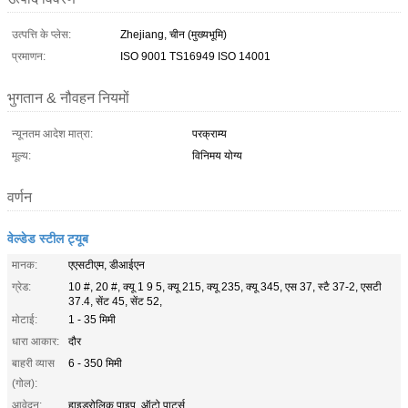
उत्पत्ति के प्लेस:
Zhejiang, चीन (मुख्यभूमि)
प्रमाणन:
ISO 9001 TS16949 ISO 14001
भुगतान & नौवहन नियमों
न्यूनतम आदेश मात्रा:
परक्राम्य
मूल्य:
विनिमय योग्य
वर्णन
वेल्डेड स्टील ट्यूब
मानक:
एएसटीएम, डीआईएन
ग्रेड:
10 #, 20 #, क्यू 1 9 5, क्यू 215, क्यू 235, क्यू 345, एस 37, स्टै 37-2, एसटी
37.4, सेंट 45, सेंट 52,
मोटाई:
1 - 35 मिमी
धारा आकार:
दौर
बाहरी व्यास
6 - 350 मिमी
(गोल):
आवेदन:
हाइड्रोलिक पाइप, ऑटो पार्ट्स