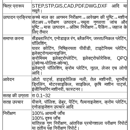
चित्र प्रारूप
STEP,STP,GIS,CAD,PDF,DWG,DXF आदि या
नमूने।
उत्पादन प्रक्रिया
कच्चे माल का आगमन निरीक्षण→आरेखण की पुष्टि→मशीन
सेटअप→परीक्षण उत्पादन→नमूना गुणवत्ता जांच और
पुष्टि→मास उत्पादन→अंतिम निरीक्षण→पैकिंग→जहाज के
लिए तैयार
समाप्त करना
सैंडब्लास्टिंग, एनोडाइज रंग, ब्लैकनिंग, जस्ता/निकल प्लेटिंग,
पॉलिशिंग,
पावर कोटिंग, निष्क्रियता पीवीडी, टाइटेनियम प्लेटिंग,
इलेक्ट्रोगल्वानाइजिंग,
क्रोमियम इलेक्ट्रोप्लेटिंग, इलेक्ट्रोफोरेसिस, QPQ
((क्वेन्च-पोलिश-क्वेन्च),
इलेक्ट्रो पॉलिशिंग, क्रोम प्लेटिंग, नूरल, लेजर एच लोगो
आदि।
आवेदन
ऑटो पार्ट्स, हाइड्रोलिक नली, तेल मशीनरी, भूगर्भीय
ड्रिलिंग, मोटरसाइकिल, साइकिल, कृषि मशीन पार्ट्स,
इंजीनियरिंग मशीनरी, फास्टनर।
सतह की उग्रता
रा 0.1~32
सतह उपचार
पीसने, पॉलिश, डेबुर, पेंटिंग, गैल्वनाइजेशन, क्रोम प्लेटिंग,
एनोडाइजेशन उपचार आदि
निरीक्षण
100% आयामी जाँच
100% दृश्य जाँच
यांत्रिक गुण निरीक्षण, आंतरिक प्रयोगशाला परीक्षण रिपोर्ट
या तृतीय पक्ष निरीक्षण रिपोर्ट।