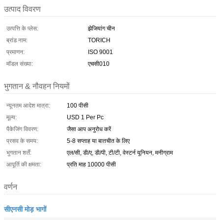
उत्पाद विवरण
उत्पत्ति के प्लेस:
झेजियांग चीन
ब्रांड नाम:
TORICH
प्रमाणन:
ISO 9001
मॉडल संख्या:
एचसी010
भुगतान & नौवहन नियमों
न्यूनतम आदेश मात्रा:
100 पीसी
मूल्य:
USD 1 Per Pc
पैकेजिंग विवरण:
जैसा आप अनुरोध करें
प्रसव के समय:
5-8 सप्ताह या बातचीत के लिए
भुगतान शर्तें:
एल/सी, डी/ए, डी/पी, टी/टी, वेस्टर्न यूनियन, मनीग्राम
आपूर्ति की क्षमता:
प्रति माह 10000 पीसी
वर्णन
सीएनसी मोड़ भागों