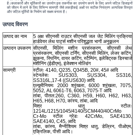
है।कलाकारों और मूर्तिकारों का उपयोग इस तकनीक का उपयोग करने के लिए अपने जटिल डिजाइनों 
को जीवन में लाने के लिए विभिन्न सामग्री जैसे लकड़ीकई अक्षों पर सटीक नियंत्रण अत्यधिक विस्तृत 
और जटिल मूर्तियों के निर्माण को सक्षम बनाता है।
उत्पाद विवरण
उत्पाद का नाम
5 अक्ष सीएनसी राउटर सीएनसी जल जेट मिलिंग प्रक्रिया
हार्डवेयर लेथ पार्ट्स मशीन परिशुद्धता भागों अनुकूलन
उत्पादन उपकरण
सीएनसी, मिलिंग मशीन प्रसंस्करण, सीएनसी लेथ
प्रसंस्करण, सीएनसी टर्निंग, सीएनसी मिलिंग, लेजर कटिंग,
झुकना, स्पिनिंग, वायर कटिंग, स्टैम्पिंग, इलेक्ट्रिक डिस्चार्ज
मशीनिंग (ईडीएम), इंजेक्शन मोल्डिंग
सामग्री
स्टीलः 4140, Q235, Q345B, 20#, 45# आदि
स्टेनलेसः SUS303, SUS304, SS316,
SS316L,17-4 ((SUS630) आदि
एल्यूमीनियमः 2000 श्रृंखला, 6000 श्रृंखला, 7075,
5052, AL 6061-T6, 6063, 7075-T आदि
तांबा, पीतल:260, C360, H59, H60, H62, H63,
H65, H68, H70, कांस्य, तांबा, आदि
मिश्र धातु स्टीलः
1214L/1215/1045/4140/SCM440/40CrMo
Cr-Mo स्टील ग्रेडः 42CrMo, SAE4130,
SAE4140, C45, आदि
तांबा, कांस्य, मैग्नीशियम मिश्र धातु, डेल्रिन, पीओएम,
एक्रिलिक, पीसी आदि।