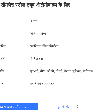
न सीमलेस स्टील ट्यूब ऑटोमोबाइल के लिए
1 टन
विनिमय योग्य
ेजिंग:
प्लास्टिक बॉक्स पैकेजिंग
वधि:
4-8सप्ताह
िधि:
एल/सी, डी/ए, डी/पी, टी/टी, वेस्टर्न यूनियन, मनीग्राम
षमता:
प्रति वर्ष 5000 टन
बसे अच्छी कीमत पाएं
हमसे संपर्क करें