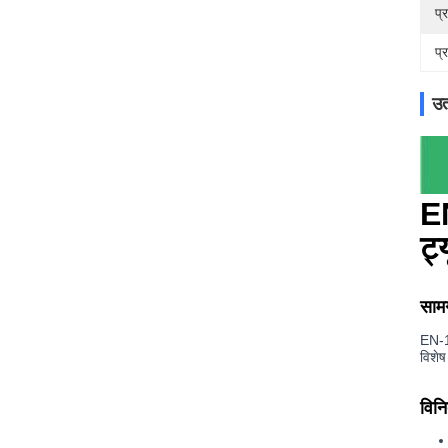
प्
प्
उत
EN
ट्
सामग
EN-10
विशेष
विनिर