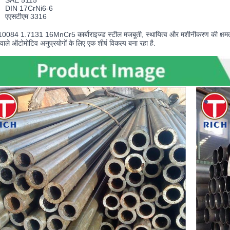
SAE 5115
DIN 17CrNi6-6
एएसटीएम 3316
084 1.7131 16MnCr5 कार्बोराइज्ड स्टील मजबूती, स्थायित्व और मशीनीकरण की क्षमता के
वाले ऑटोमोटिव अनुप्रयोगों के लिए एक शीर्ष विकल्प बना रहा है.