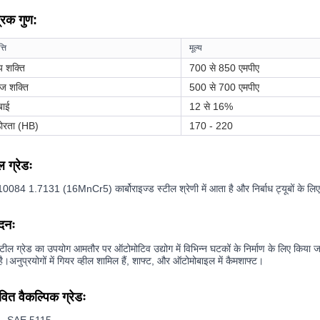
्रिक गुण:
्ति
मूल्य
य शक्ति
700 से 850 एमपीए
ज शक्ति
500 से 700 एमपीए
बाई
12 से 16%
ोरता (HB)
170 - 220
ल ग्रेडः
084 1.7131 (16MnCr5) कार्बोराइज्ड स्टील श्रेणी में आता है और निर्बाध ट्यूबों के लिए 
दनः
टील ग्रेड का उपयोग आमतौर पर ऑटोमोटिव उद्योग में विभिन्न घटकों के निर्माण के लिए किया ज
है।अनुप्रयोगों में गियर व्हील शामिल हैं, शाफ्ट, और ऑटोमोबाइल में कैमशाफ्ट।
वित वैकल्पिक ग्रेडः