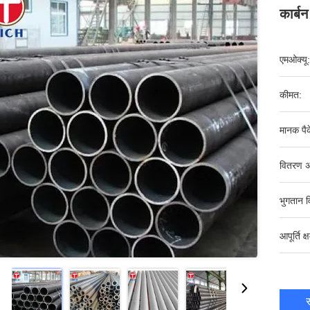
कार्ब
एमओक्यू:
कीमत:
मानक पैक
वितरण अ
भुगतान व
आपूर्ति क्
स