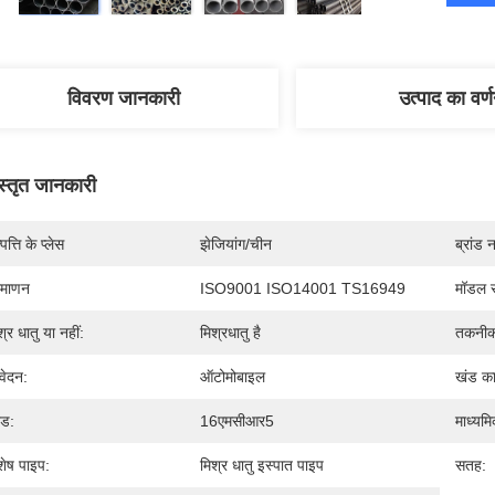
विवरण जानकारी
उत्पाद का वर्
स्तृत जानकारी
पत्ति के प्लेस
झेजियांग/चीन
ब्रांड 
रमाणन
ISO9001 ISO14001 TS16949
मॉडल स
श्र धातु या नहीं:
मिश्रधातु है
तकनीक
ेदन:
ऑटोमोबाइल
खंड क
ेड:
16एमसीआर5
माध्यमि
शेष पाइप:
मिश्र धातु इस्पात पाइप
सतह: