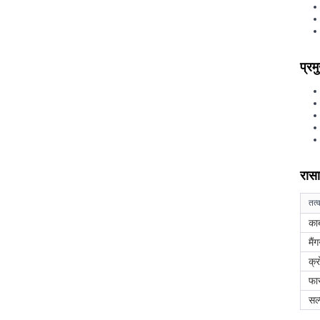
प्रम
रास
तत्
कार
मै
क्
फा
सल