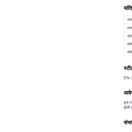
यांत
संपत
तन्
उप
लम्
कठ
स्टी
EN-10
आवे
इस स्
होती 
संभा