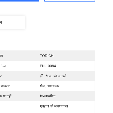
णन
नाम
TORICH
ंख्या
EN-10084
:
हॉट रोल्ड, कोल्ड ड्रॉ
ा आकार:
गोल, आयताकार
क या नहीं:
गैर-माध्यमिक
ग्राहकों की आवश्यकता