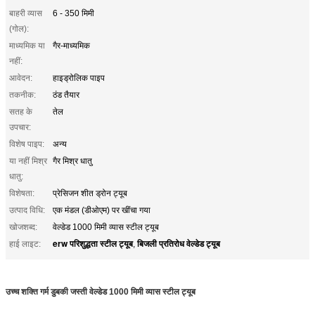
बाहरी व्यास
6 - 350 मिमी
(गोल):
माध्यमिक या
गैर-माध्यमिक
नहीं:
आवेदन:
हाइड्रोलिक पाइप
तकनीक:
ठंड तैयार
सतह के
तेल
उपचार:
विशेष पाइप:
अन्य
या नहीं मिश्र
गैर मिश्र धातु
धातु:
विशेषता:
प्रेसिजन शीत ड्रोन ट्यूब
उत्पाद विधि:
एक मंडल (डीओएम) पर खींचा गया
खोजशब्द:
वेल्डेड 1000 मिमी व्यास स्टील ट्यूब
erw परिशुद्धता स्टील ट्यूब
बिजली प्रतिरोध वेल्डेड ट्यूब
हाई लाइट:
,
उच्च शक्ति गर्म डुबकी जस्ती वेल्डेड 1000 मिमी व्यास स्टील ट्यूब