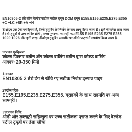
EN10305-2 ठंडे खींच वेल्डेड सटीक स्टील ट्यूब DOM ट्यूब E155,E195,E235,E275,E355
+C +LC +SR +A +N
डीओएम एक ऐसी प्रक्रिया है, जिसे ट्यूबिंग के निर्माण के बाद लागू किया जाता है। इसे सीमलेस कहा जाता
है।तो ट्यूबों में उच्च शक्ति होगी , उच्च गुणवत्ता. सामग्री रूप E155 E195 E235 E275 E355
1020 1026 और इसी तरह. डीओएम ट्यूबिंग आमतौर पर ऑटो पार्ट्स में उपयोग किया जाता है.
उत्पादन प्रक्रिया:
कोल्ड पिलगर मशीन और कोल्ड वालिंग मशीन द्वारा कोल्ड वालिंग
आकारः 20-350 मिमी
1मानक:
EN10305-2 ठंडे ढंग से खींचे गए सटीक निर्बाध इस्पात पाइप
2स्टील ग्रेडः
E155,E195,E235,E275,E355, ग्राहकों के साथ सहमति पर अन्य
सामग्री।
3उत्पादन विधि:
ओडी और डब्ल्यूटी सहिष्णुता पर उच्च सटीकता प्राप्त करने के लिए वेल्डेड
स्टील ट्यूबों पर ठंडा खींचा