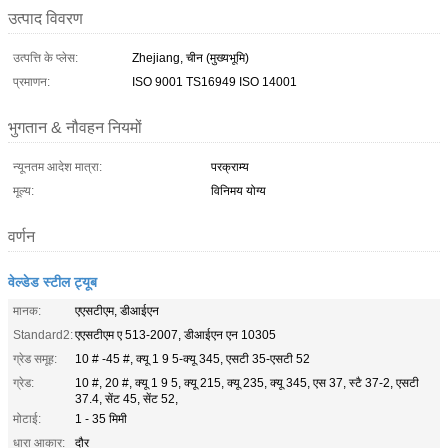
उत्पाद विवरण
उत्पत्ति के प्लेस:
Zhejiang, चीन (मुख्यभूमि)
प्रमाणन:
ISO 9001 TS16949 ISO 14001
भुगतान & नौवहन नियमों
न्यूनतम आदेश मात्रा:
परक्राम्य
मूल्य:
विनिमय योग्य
वर्णन
वेल्डेड स्टील ट्यूब
मानक:
एएसटीएम, डीआईएन
Standard2:
एएसटीएम ए 513-2007, डीआईएन एन 10305
ग्रेड समूह:
10 # -45 #, क्यू 1 9 5-क्यू 345, एसटी 35-एसटी 52
ग्रेड:
10 #, 20 #, क्यू 1 9 5, क्यू 215, क्यू 235, क्यू 345, एस 37, स्टै 37-2, एसटी
37.4, सेंट 45, सेंट 52,
मोटाई:
1 - 35 मिमी
धारा आकार:
दौर