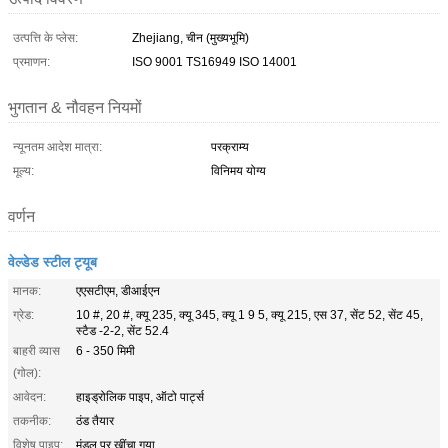
उत्पत्ति के प्लेस:
Zhejiang, चीन (मुख्यभूमि)
प्रमाणन:
ISO 9001 TS16949 ISO 14001
भुगतान & नौवहन नियमों
न्यूनतम आदेश मात्रा:
परक्राम्य
मूल्य:
विनिमय योग्य
वर्णन
वेल्डेड स्टील ट्यूब
मानक:
एएसटीएम, डीआईएन
ग्रेड:
10 #, 20 #, क्यू 235, क्यू 345, क्यू 1 9 5, क्यू 215, एस 37, सेंट 52, सेंट 45,
स्टैड -2-2, सेंट 52.4
बाहरी व्यास
6 - 350 मिमी
(गोल):
आवेदन:
हाइड्रोलिक पाइप, ऑटो पार्ट्स
तकनीक:
ठंड तैयार
विशेष पाइप:
मंडल पर खींचा गया