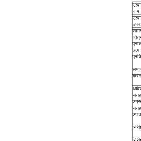
उत्
नाम
उत्प
उप
सामग
चित्
प्रा
उत्प
प्रक
समाप
करन
आवे
सत
उग्र
सत
उपच
निरी
निरी