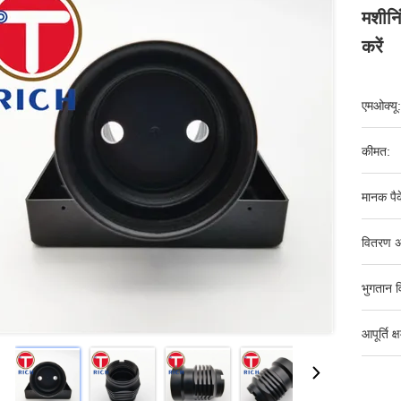
मशीनि
करें
एमओक्यू:
कीमत:
मानक पैक
वितरण अ
भुगतान व
आपूर्ति क्