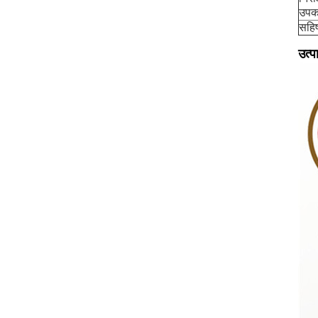
उप
सहिष
उत्प