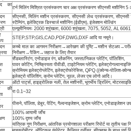
पाद का
टर्न मिलिंग मिश्रित प्रसंस्करण चार अक्ष प्रसंस्करण सीएनसी मशीनिंग 5 अ
ादन
सीएनसी, मिलिंग मशीन प्रसंस्करण, सीएनसी लेथ प्रसंस्करण, सीएनसी टर्
करण
स्टैम्पिंग, इलेक्ट्रिक डिस्चार्ज मशीनिंग (ईडीएम), इंजेक्शन मोल्डिंग
्री
एल्यूमीनियमः 2000 श्रृंखला, 6000 श्रृंखला, 7075, 5052, AL 6
र
STEP,STP,GIS,CAD,PDF,DWG,DXF आदि या नमूने।
रूप
ादन
कच्चे माल का आगमन निरीक्षण→आरेखण की पुष्टि→मशीन सेटअप→परीक्ष
्रिया
निरीक्षण→पैकिंग→जहाज के लिए तैयार
सैंडब्लास्टिंग, एनोडाइज रंग, ब्लैकनिंग, जस्ता/निकल प्लेटिंग, पॉलिशिंग,
्त
पावर कोटिंग, निष्क्रियता पीवीडी, टाइटेनियम प्लेटिंग, इलेक्ट्रोगल्वानाइजिं
ा
क्रोमियम इलेक्ट्रोप्लेटिंग, इलेक्ट्रोफोरेसिस, QPQ ((क्वेन्च-पोलिश-क्वेन्च
इलेक्ट्रो पॉलिशिंग, क्रोम प्लेटिंग, नूरल, लेजर एच लोगो आदि।
दन
ऑटो पार्ट्स, हाइड्रोलिक नली, तेल मशीनरी, भूगर्भीय ड्रिलिंग, मोटरसाइ
ह की
रा 0.1~32
ता
ह
पीसने, पॉलिश, डेबुर, पेंटिंग, गैल्वनाइजेशन, क्रोम प्लेटिंग, एनोडाइजेशन
ार
100% आयामी जाँच
क्षण
100% दृश्य जाँच
यांत्रिक गुण निरीक्षण, आंतरिक प्रयोगशाला परीक्षण रिपोर्ट या तृतीय पक्ष नि
क्षण
माइक्रोमीटर, ऑप्टिकल कंपेरेटर, कैलिपर वर्नीयर, सीएमएम के साथ पूर्ण न