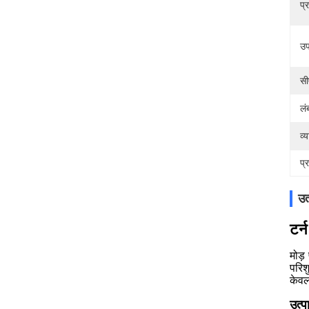
प्
उ
सी
लं
व्
प्
उत
टर्
मोड़
परिश
केवल
उत्प