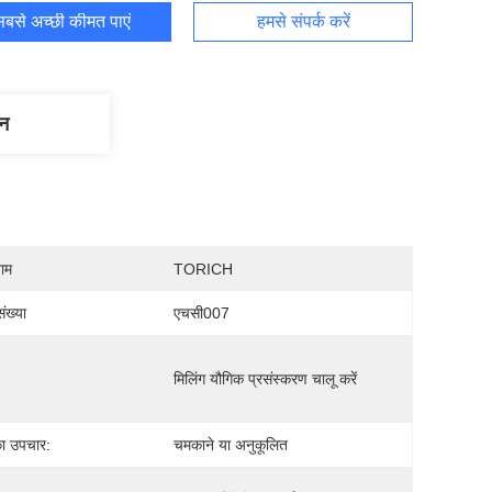
बसे अच्छी कीमत पाएं
हमसे संपर्क करें
णन
नाम
TORICH
ंख्या
एचसी007
मिलिंग यौगिक प्रसंस्करण चालू करें
ा उपचार:
चमकाने या अनुकूलित