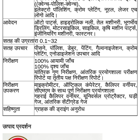
((क्वेन्च-पोलिश-क्वेन्च),
इलेक्ट्रो पॉलिशिंग, क्रोम प्लेटिंग, नूरल, लेजर एच
लोगो आदि।
आवेदन
ऑटो पार्ट्स, हाइड्रोलिक नली, तेल मशीनरी, भूगर्भीय
ड्रिलिंग, मोटरसाइकिल, साइकिल, कृषि मशीन पार्ट्स,
इंजीनियरिंग मशीनरी, फास्टनर।
सतह की उग्रता
रा 0.1~32
सतह उपचार
पीसने, पॉलिश, डेबुर, पेंटिंग, गैल्वनाइजेशन, क्रोम
प्लेटिंग, एनोडाइजेशन उपचार आदि
निरीक्षण
100% आयामी जाँच
100% दृश्य जाँच
यांत्रिक गुण निरीक्षण, आंतरिक प्रयोगशाला परीक्षण
रिपोर्ट या तृतीय पक्ष निरीक्षण रिपोर्ट।
निरीक्षण
माइक्रोमीटर, ऑप्टिकल कंपेरेटर, कैलिपर वर्नीयर,
उपकरण
सीएमएम के साथ पूर्ण निरीक्षण प्रयोगशाला
गहराई कैलिपर वर्नीयर, यूनिवर्सल प्रोट्रैक्टर, घड़ी
गेज, आंतरिक सेंटीग्रेड गेज
सहिष्णुता
ग्राहक की ड्राइंग अनुरोध
उत्पाद प्रदर्शन