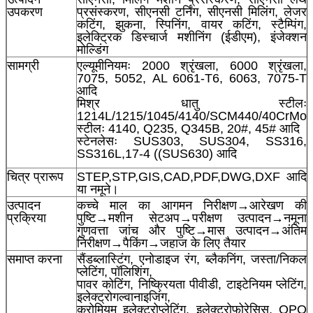
उपकरण
प्रसंस्करण, सीएनसी टर्निंग, सीएनसी मिलिंग, लेजर
कटिंग, झुकना, स्पिनिंग, वायर कटिंग, स्टैम्पिंग,
इलेक्ट्रिक डिस्चार्ज मशीनिंग (ईडीएम), इंजेक्शन
मोल्डिंग
सामग्री
एल्यूमीनियमः 2000 श्रृंखला, 6000 श्रृंखला,
7075, 5052, AL 6061-T6, 6063, 7075-T
आदि
मिश्र धातु स्टीलः
1214L/1215/1045/4140/SCM440/40CrMo
स्टीलः 4140, Q235, Q345B, 20#, 45# आदि
स्टेनलेसः SUS303, SUS304, SS316,
SS316L,17-4 ((SUS630) आदि
चित्र प्रारूप
STEP,STP,GIS,CAD,PDF,DWG,DXF आदि
या नमूने।
उत्पादन
कच्चे माल का आगमन निरीक्षण→आरेखण की
प्रक्रिया
पुष्टि→मशीन सेटअप→परीक्षण उत्पादन→नमूना
गुणवत्ता जांच और पुष्टि→मास उत्पादन→अंतिम
निरीक्षण→पैकिंग→जहाज के लिए तैयार
समाप्त करना
सैंडब्लास्टिंग, एनोडाइज रंग, ब्लैकनिंग, जस्ता/निकल
प्लेटिंग, पॉलिशिंग,
पावर कोटिंग, निष्क्रियता पीवीडी, टाइटेनियम प्लेटिंग,
इलेक्ट्रोगल्वानाइजिंग,
क्रोमियम इलेक्ट्रोप्लेटिंग, इलेक्ट्रोफोरेसिस, QPQ