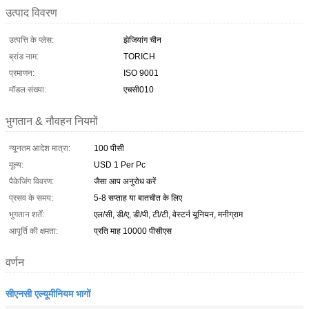
उत्पाद विवरण
उत्पत्ति के प्लेस:
झेजियांग चीन
ब्रांड नाम:
TORICH
प्रमाणन:
ISO 9001
मॉडल संख्या:
एचसी010
भुगतान & नौवहन नियमों
न्यूनतम आदेश मात्रा:
100 पीसी
मूल्य:
USD 1 Per Pc
पैकेजिंग विवरण:
जैसा आप अनुरोध करें
प्रसव के समय:
5-8 सप्ताह या बातचीत के लिए
भुगतान शर्तें:
एल/सी, डी/ए, डी/पी, टी/टी, वेस्टर्न यूनियन, मनीग्राम
आपूर्ति की क्षमता:
प्रति माह 10000 पीसीएस
वर्णन
सीएनसी एल्यूमीनियम भागों