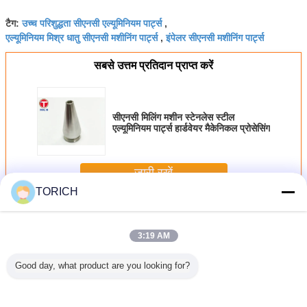
उच्च परिशुद्धता सीएनसी एल्यूमिनियम पार्ट्स
टैग:
,
एल्यूमिनियम मिश्र धातु सीएनसी मशीनिंग पार्ट्स
इंपेलर सीएनसी मशीनिंग पार्ट्स
,
सबसे उत्तम प्रतिदान प्राप्त करें
सीएनसी मिलिंग मशीन स्टेनलेस स्टील
एल्यूमिनियम पार्ट्स हार्डवेयर मैकेनिकल प्रोसेसिंग
जारी रखें
TORICH
सीएनसी एल्यूमीनियम भागों
अधिक
3:19 AM
Good day, what product are you looking for?
ता सीएनसी
परिशुद्धता प्रसंस्करण
सीएनसी मशीनीकृत
सीएनसी एल्यूमीनियम
QT450-10
 पार्ट्स
सीएनसी एल्यूमीनियम
एल्यूमीनियम भागों उच्च
मिलिंग मशीनिंग पार्ट्स
खराद मशीनिंग
 मिश्र धातु
पार्ट्स एयरोस्पेस
परिशुद्धता नई ऊर्जा
सीएनसी लेथ गैर मानक
हाउसिंग ऑटो