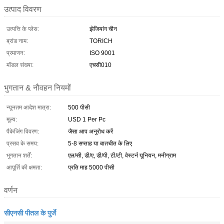
उत्पाद विवरण
उत्पत्ति के प्लेस:
झेजियांग चीन
ब्रांड नाम:
TORICH
प्रमाणन:
ISO 9001
मॉडल संख्या:
एचसी010
भुगतान & नौवहन नियमों
न्यूनतम आदेश मात्रा:
500 पीसी
मूल्य:
USD 1 Per Pc
पैकेजिंग विवरण:
जैसा आप अनुरोध करें
प्रसव के समय:
5-8 सप्ताह या बातचीत के लिए
भुगतान शर्तें:
एल/सी, डी/ए, डी/पी, टी/टी, वेस्टर्न यूनियन, मनीग्राम
आपूर्ति की क्षमता:
प्रति माह 5000 पीसी
वर्णन
सीएनसी पीतल के पुर्जे