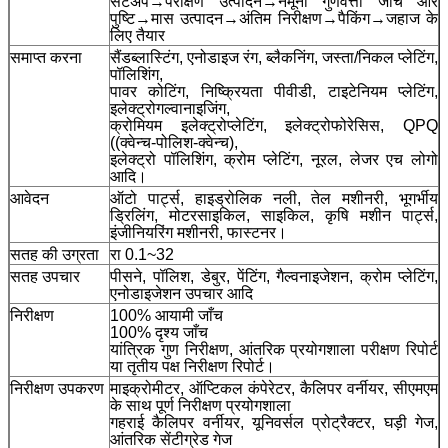
सेटअप→परीक्षण उत्पादन→नमूना गुणवत्ता जांच और
पुष्टि→मास उत्पादन→अंतिम निरीक्षण→पैकिंग→जहाज के
लिए तैयार
समाप्त करना
सैंडब्लास्टिंग, एनोडाइज रंग, ब्लैकनिंग, जस्ता/निकल प्लेटिंग,
पॉलिशिंग,
पावर कोटिंग, निष्क्रियता पीवीडी, टाइटेनियम प्लेटिंग,
इलेक्ट्रोगल्वानाइजिंग,
क्रोमियम इलेक्ट्रोप्लेटिंग, इलेक्ट्रोफोरेसिस, QPQ
((क्वेन्च-पोलिश-क्वेन्च),
इलेक्ट्रो पॉलिशिंग, क्रोम प्लेटिंग, नूरल, लेजर एच लोगो
आदि।
आवेदन
ऑटो पार्ट्स, हाइड्रोलिक नली, तेल मशीनरी, भूगर्भीय
ड्रिलिंग, मोटरसाइकिल, साइकिल, कृषि मशीन पार्ट्स,
इंजीनियरिंग मशीनरी, फास्टनर।
सतह की उग्रता
रा 0.1~32
सतह उपचार
पीसने, पॉलिश, डेबुर, पेंटिंग, गैल्वनाइजेशन, क्रोम प्लेटिंग,
एनोडाइजेशन उपचार आदि
निरीक्षण
100% आयामी जाँच
100% दृश्य जाँच
यांत्रिक गुण निरीक्षण, आंतरिक प्रयोगशाला परीक्षण रिपोर्ट
या तृतीय पक्ष निरीक्षण रिपोर्ट।
निरीक्षण उपकरण
माइक्रोमीटर, ऑप्टिकल कंपेरेटर, कैलिपर वर्नीयर, सीएमएम
के साथ पूर्ण निरीक्षण प्रयोगशाला
गहराई कैलिपर वर्नीयर, यूनिवर्सल प्रोट्रैक्टर, घड़ी गेज,
आंतरिक सेंटीग्रेड गेज