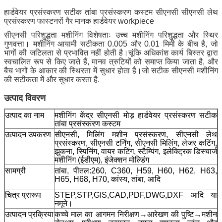
हार्डवेयर प्रसंस्करण सटीक तांबा प्रसंस्करण कस्टम सीएनसी सीएनसी लेथ
प्रसंस्करण फास्टनरों गैर मानक हार्डवेयर workpiece
सीएनसी परिशुद्धता मशीनिंग विशेषताः उच्च मशीनिंग परिशुद्धता और स्थिर
गुणवत्ता। मशीनिंग आयामी सटीकता 0.005 और 0.01 मिमी के बीच है, जो
भागों की जटिलता से प्रभावित नहीं होती है।चूंकि अधिकांश कार्य बिस्तर द्वारा
स्वचालित रूप से किए जाते हैं, मानव त्रुटियों को समाप्त किया जाता है, और
बैच भागों के आकार की स्थिरता में सुधार होता है।जो सटीक सीएनसी मशीनिंग
की सटीकता में और सुधार करता है.
उत्पाद विवरण
उत्पाद का नाम
मशीनिंग केंद्र सीएनसी मोड़ हार्डवेयर प्रसंस्करण सटीक
तांबा प्रसंस्करण कस्टम
उत्पादन उपकरण
सीएनसी, मिलिंग मशीन प्रसंस्करण, सीएनसी लेथ
प्रसंस्करण, सीएनसी टर्निंग, सीएनसी मिलिंग, लेजर कटिंग,
झुकना, स्पिनिंग, वायर कटिंग, स्टैम्पिंग, इलेक्ट्रिक डिस्चार्ज
मशीनिंग (ईडीएम), इंजेक्शन मोल्डिंग
सामग्री
तांबा, पीतल:260, C360, H59, H60, H62, H63,
H65, H68, H70, कांस्य, तांबा, आदि
चित्र प्रारूप
STEP,STP,GIS,CAD,PDF,DWG,DXF आदि या
नमूने।
उत्पादन प्रक्रिया
कच्चे माल का आगमन निरीक्षण→आरेखण की पुष्टि→मशीन