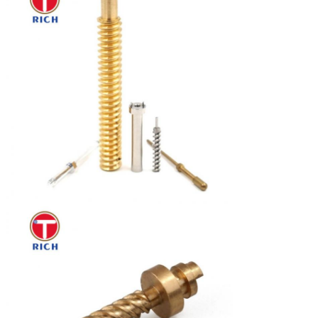
उत्पादन उपकरण
सीएनसी टर्निंग और फ्रिलिंग कंपाउंड मशीन, सीएनसी 5 अक्ष
मशीनिंग सेंटर सीएनसी कोर चलने वाली मशीन, सीएनसी लेथ,
सीएनसी मशीनिंग सेंटर (कंप्यूटर गोंग), 4-अक्ष मशीनिंग सेंटर,
5-अक्ष मशीनिंग सेंटर
सीएनसी मशीनिंग के लिए
एल्यूमीनियम मिश्र धातुः 6061, 6063, 2024, 1018,
उपलब्ध सामग्री
5052, 7075
विशेष मिश्र धातुः Fe-Ni, Kovar, Fe-Ni-Co, 4J29,
4J33, 4J50, Invar
पीतल: H57, H59, H63
आसान कार लोहाः 12L14, 12L15
हल्के स्टील: ए3, एस45सी
स्टेनलेस स्टीलः SUS303, SUS304, SUS316
इंजीनियरिंग प्लास्टिकः पीओएम पीईके एबीएस नायलॉन टेफ्लॉन
सीएनसी मशीनिंग के बाद
पीसने, पॉलिश, डेबुर, पेंटिंग, गैल्वनाइजेशन, क्रोम प्लेटिंग,
सतह उपचार
एनोडाइजेशन उपचार आदि
निरीक्षण
आगमन सामग्री निरीक्षण, प्रथम वस्तु निरीक्षण, गश्ती निरीक्षण,
यादृच्छिक निरीक्षण, पूर्ण शिपमेंट निरीक्षण, गुणवत्ता आश्वासन।
निरीक्षण साधन
कैलिपर, माइक्रोमीटर, प्लग गेज, थ्रेड गेज, हाइट गेज,
अल्टीमीटर, लीवर गेज, क्वाड्रैटिक एलिमेंट, प्रोजेक्टर, त्रि-
आयामी एलिमेंट