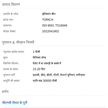
उत्पाद विवरण
उत्पत्ति के प्लेस:
झेजियांग चीन
ब्रांड नाम:
TORICH
प्रमाणन:
ISO 9001 TS16949
मॉडल संख्या:
2022041802
भुगतान & नौवहन नियमों
न्यूनतम आदेश मात्रा:
1 पीसी
मूल्य:
विनिमय योग्य
पैकेजिंग विवरण:
पैलेट में या लकड़ी के बक्से में
प्रसव के समय:
15-20 दिन
भुगतान शर्तें:
एल/सी, डी/ए, डी/पी, टी/टी, वेस्टर्न यूनियन, मनीग्राम
आपूर्ति की क्षमता:
प्रति माह 30000 पीसी
वर्णन
सीएनसी पीतल के पुर्जे