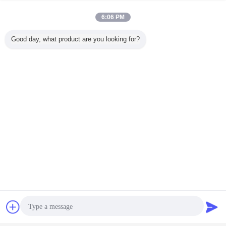
6:06 PM
Good day, what product are you looking for?
क्यों चुनें TORICH
सीएनसी मशीनिंग उत्पाद
?
120 वर्ष से अधिक के अनुभव के साथ निर्माता, निर्यातक और
व्यापारी।
2- पहले हाथ के निर्माताओं के इंजीनियर और उत्पादन टीम के
साथ सीधे अच्छा संबंध।
3दीर्घकालिक और स्थिर सहयोग के लिए कच्चे माल का
आपूर्तिकर्ता।
420 वर्षों से इस क्षेत्र में अनुभवी इंजीनियर।
5. पहली जांच प्राप्त करने के बाद 7x24hours शीघ्र
उत्तर.
6.सीएनसी 5 अक्ष मशीनिंग केंद्र
अक्सर पूछे जाने वाले प्रश्न
1क्या आप निर्माता या व्यापारी हैं?
टोरिक एक निर्माता आधारित व्यापारिक कंपनी है।
2हम नमूने कैसे प्राप्त कर सकते हैं?
जहाज के लिए तैयार नमूने 3 कार्य दिवसों के भीतर वितरित किए जा सकते हैं, हमारे
चैट
एक बोली का अनुरोध
इंजीनियर और बिक्री टीम के साथ नमूने विकसित करने की पुष्टि करने की आवश्यकता है।
3. क्या मुझे चित्रों के बिना उद्धरण मिल सकता है?