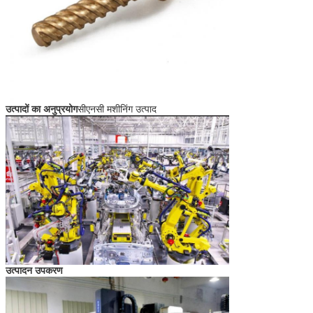
सीएनसी मशीनिंग भागों का
ऑटो पार्ट्स, हाइड्रोलिक नली, तेल मशीनरी, भूगर्भीय ड्रिलिंग,
व्यापक रूप से विभिन्न
मोटरसाइकिल, साइकिल, कृषि मशीन पार्ट्स, इंजीनियरिंग
क्षेत्र में उपयोग किया
मशीनरी, फास्टनर।
जाता है
सीएनसी मशीनिंग
कच्चे माल का आगमन निरीक्षण→आरेखण की पुष्टि→मशीन
उत्पाद
उत्पादन प्रक्रिया
सेटअप→परीक्षण उत्पादन→नमूना गुणवत्ता जांच और
पुष्टि→मास उत्पादन→अंतिम निरीक्षण→पैकिंग→जहाज के लिए
तैयार
उत्पादों का अनुप्रयोग
सीएनसी मशीनिंग उत्पाद
उत्पादन उपकरण