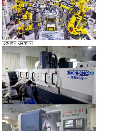
उत्पाद
उत्पादन
पुष्टि→मशीन सेटअप→परीक्षण उत्पादन→नमूना
प्रक्रिया
गुणवत्ता जांच और पुष्टि→मास उत्पादन→अंतिम
निरीक्षण→पैकिंग→जहाज के लिए तैयार
उत्पादन उपकरण