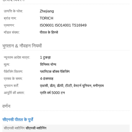
उत्पत्ति के प्लेस:
Zhejiang
ब्रांड नाम:
TORICH
प्रमाणन:
ISO9001 ISO14001 TS16949
मॉडल संख्या:
पीतल के हिस्से
भुगतान & नौवहन नियमों
न्यूनतम आदेश मात्रा:
1 टुकड़ा
मूल्य:
विनिमय योग्य
पैकेजिंग विवरण:
प्लास्टिक बॉक्स पैकेजिंग
प्रसव के समय:
4-8सप्ताह
भुगतान शर्तें:
एल/सी, डी/ए, डी/पी, टी/टी, वेस्टर्न यूनियन, मनीग्राम
आपूर्ति की क्षमता:
प्रति वर्ष 5000 टन
वर्णन
सीएनसी पीतल के पुर्जे
सीएनसी मशीनिंग
सीएनसी मशीनिंग