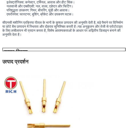
इलेक्ट्रॉनिक्स: कनेक्टर, टर्मिनल, आवास और हीट सिंक।
नलसाजी और एचवीएसी: नल, वाल्व, एडेप्टर और फिटिंग।
परिशुद्धता उपकरण: गियर, बीयरिंग, घुंडी और आवास।
एयरोस्पेस: फास्टनर, बुशिंग, ब्रैकेट और उपकरण घटक।
सीएनसी मशीनिंग प्रक्रिया पीतल के भागों के कुशल उत्पादन की अनुमति देती है, बड़े पैमाने पर विनिर्माण
या छोटे बैच उत्पादन में स्थिरता और दोहराव सुनिश्चित करती है।यह अनुकूलन और तेजी से प्रोटोटाइप
के लिए लचीलापन भी प्रदान करता है, विशेष आवश्यकताओं के आधार पर अद्वितीय डिजाइन बनाने की
अनुमति देता है।
उत्पाद विवरण
उत्पाद प्रदर्शन
उत्पाद का नाम
सीएनसी पीतल भागों कस्टम सीएनसी मशीनीकृत
भागों कनेक्टर छिद्र महिला पंचिंग तांबा पिन
उत्पादन उपकरण
सीएनसी टर्निंग और फ्रिलिंग कंपाउंड मशीन,
सीएनसी 5 अक्ष मशीनिंग सेंटर सीएनसी कोर चलने
वाली मशीन, सीएनसी लेथ, सीएनसी मशीनिंग सेंटर
(कंप्यूटर गोंग), 4-अक्ष मशीनिंग सेंटर, 5-अक्ष
मशीनिंग सेंटर
सीएनसी मशीनिंग
एल्यूमीनियम मिश्र धातुः 6061, 6063, 2024,
के लिए उपलब्ध
1018, 5052, 7075
सामग्री
विशेष मिश्र धातुः Fe-Ni, Kovar, Fe-Ni-Co,
4J29, 4J33, 4J50, Invar
पीतल: H57, H59, H63